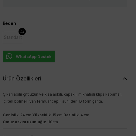
Beden
Standart
WhatsApp Destek
Ürün Özellikleri
Çıkarılabilir çift uzun ve kısa askılı, kapaklı, mıknatıslı klips kapamalı,
içi tek bölmeli, yan fermuar cepli, suni deri, D form çanta.
Genişlik
: 24 cm
Yükseklik
: 15 cm
Derinlik
: 4 cm
Omuz askısı uzunluğu:
110cm