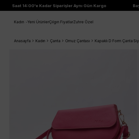
Saat 14:00'e Kadar Siparişler Aynı Gün Kargo
Bayi Ç
Kadın
Yeni Ürünler
Çılgın Fiyatlar
Zuhre Özel
Anasayfa
Kadın
Çanta
Omuz Çantası
Kapaklı D Form Çanta S