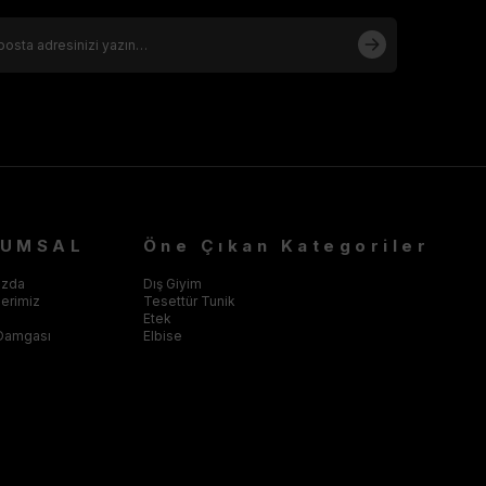
RUMSAL
Öne Çıkan Kategoriler
ızda
Dış Giyim
klerimiz
Tesettür Tunik
Etek
Damgası
Elbise