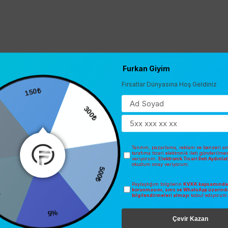
Furkan Giyim
Fırsatlar Dünyasına Hoş Geldiniz
150₺
0
300₺
Tanıtım, pazarlama, reklam ve benzeri am
tarafıma ticari elektronik ileti gönderilme
veriyorum.
Elektronik Ticari İleti Aydınl
okudum onay veriyorum.
500₺
Paylaştığım bilgilerin
KVKK kapsamında 
korunmasını, sms ve WhatsApp üzerind
bilgilendirmeleri almayı
kabul ediyorum
%5
Çevir Kazan