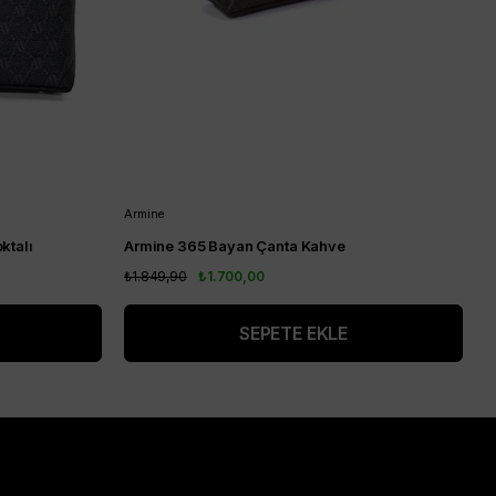
Armine
A
ktalı
Armine 365 Bayan Çanta Kahve
A
₺1.849,90
₺1.700,00
₺
SEPETE EKLE