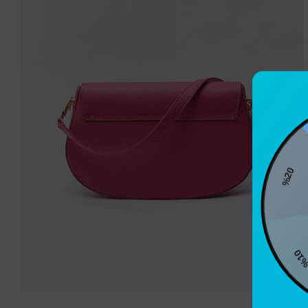
%2
%10