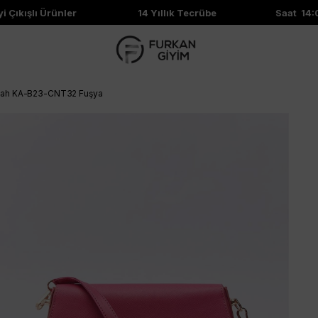
ıkışlı Ürünler
14 Yıllık Tecrübe
Saat 14:00'
iyah KA-B23-CNT32 Fuşya