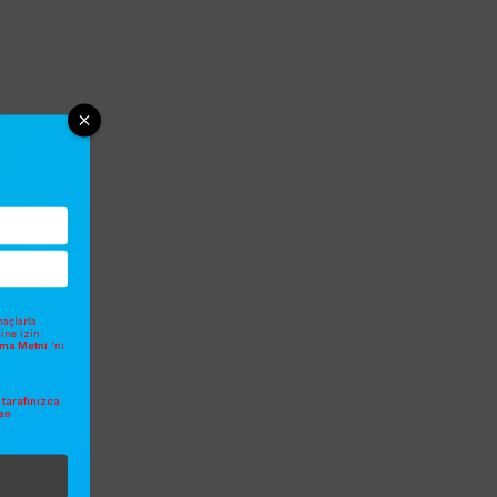
açlarla
sine izin
atma Metni
'ni
tarafınızca
en
.