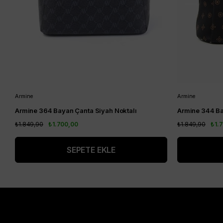
Armine
Armine
Armine 364 Bayan Çanta Siyah Noktalı
Armine 344 Ba
₺1.849,90
₺1.700,00
₺1.849,90
₺1.
SEPETE EKLE