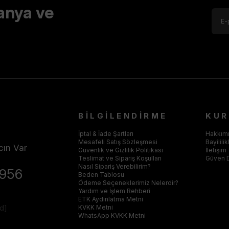
anya ve
BİLGİLENDİRME
KU
İptal & İade Şartları
Hakkım
Mesafeli Satış Sözleşmesi
Bayilili
cın Var
Güvenlik ve Gizlilik Politikası
İletişim
Teslimat ve Sipariş Koşulları
Güven 
Nasıl Sipariş Verebilirim?
4956
Beden Tablosu
Ödeme Seçeneklerimiz Nelerdir?
Yardım ve İşlem Rehberi
ETK Aydınlatma Metni
ed]
KVKK Metni
WhatsApp KVKK Metni