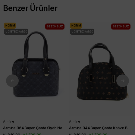
Benzer Ürünler
İNDIRIM
İNDIRIM
SEZONSUZ
SEZONSUZ
ÜCRETSIZ KARGO
ÜCRETSIZ KARGO
Armine
Armine
Armine 364 Bayan Çanta Siyah Noktalı
Armine 344 Bayan Çanta Kahve Baskılı
₺1.849,90
₺1.700,00
₺1.849,90
₺1.700,00