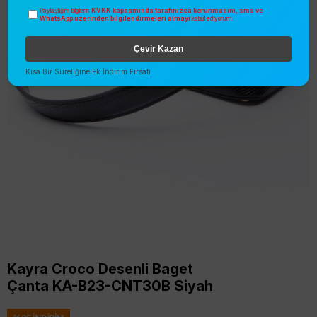
KVKK kapsamında tarafınızca korunmasını, sms ve
Paylaştığım bilgilerin
WhatsApp üzerinden bilgilendirmeleri almayı
kabul ediyorum.
Çevir Kazan
Kısa Bir Süreliğine Ek İndirim Fırsatı
Kayra Croco Desenli Baget
Çanta KA-B23-CNT30B Siyah