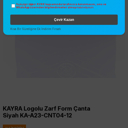
KVKK kapsamında tarafınızca korunmasını, sms ve
Paylaştığım bilgilerin
WhatsApp üzerinden bilgilendirmeleri almayı
kabul ediyorum.
Çevir Kazan
Kısa Bir Süreliğine Ek İndirim Fırsatı
KAYRA Logolu Zarf Form Çanta
Siyah KA-A23-CNT04-12