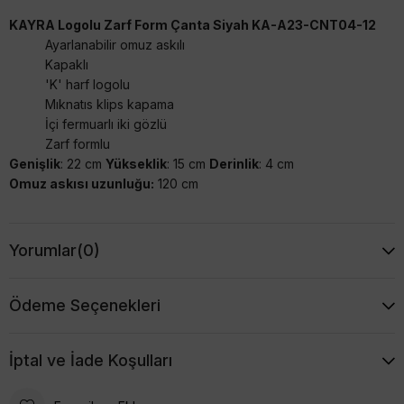
KAYRA Logolu Zarf Form Çanta Siyah KA-A23-CNT04-12
Ayarlanabilir omuz askılı
Kapaklı
'K' harf logolu
Mıknatıs klips kapama
İçi fermuarlı iki gözlü
Zarf formlu
Genişlik
: 22 cm
Yükseklik
: 15 cm
Derinlik
: 4 cm
Omuz askısı uzunluğu:
120 cm
Yorumlar
(0)
Ödeme Seçenekleri
İptal ve İade Koşulları