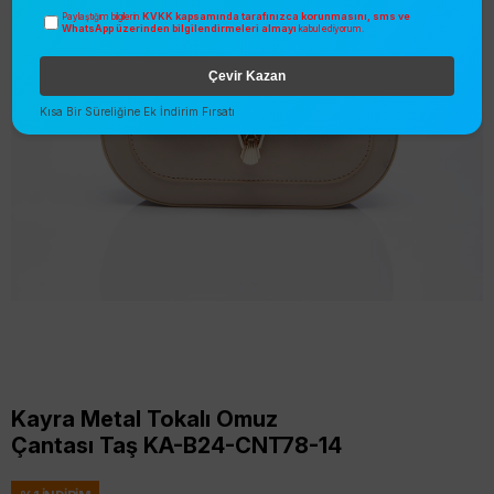
KVKK kapsamında tarafınızca korunmasını, sms ve
Paylaştığım bilgilerin
WhatsApp üzerinden bilgilendirmeleri almayı
kabul ediyorum.
Çevir Kazan
Kısa Bir Süreliğine Ek İndirim Fırsatı
Kayra Metal Tokalı Omuz
Çantası Taş KA-B24-CNT78-14