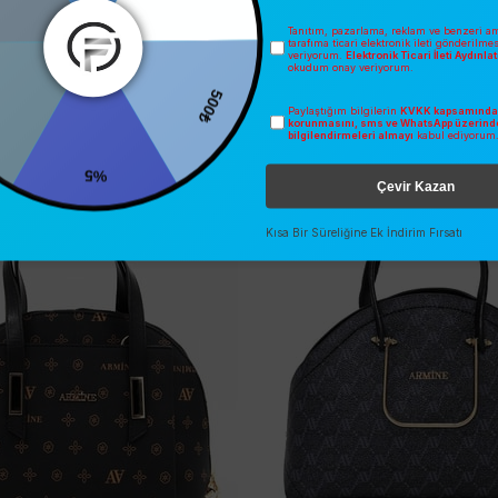
Tanıtım, pazarlama, reklam ve benzeri am
tarafıma ticari elektronik ileti gönderilme
veriyorum.
Elektronik Ticari İleti Aydınl
okudum onay veriyorum.
İNDIRIM
SEZONSUZ
500₺
Paylaştığım bilgilerin
KVKK kapsamında 
korunmasını, sms ve WhatsApp üzerind
O
ÜCRETSIZ KARGO
bilgilendirmeleri almayı
kabul ediyorum
%5
Çevir Kazan
Kısa Bir Süreliğine Ek İndirim Fırsatı