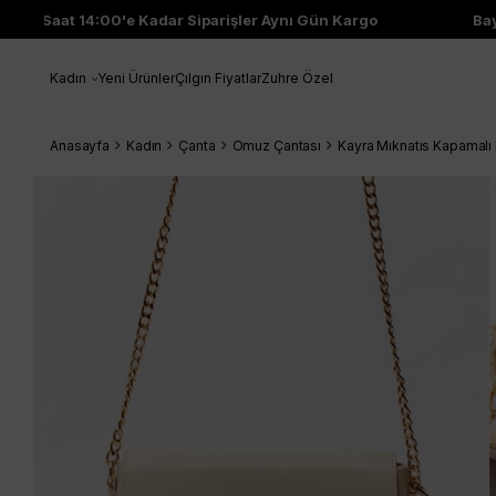
Saat 14:00'e Kadar Siparişler Aynı Gün Kargo
Bayi 
Kadın
Yeni Ürünler
Çılgın Fiyatlar
Zuhre Özel
Anasayfa
Kadın
Çanta
Omuz Çantası
Kayra Mıknatıs Kapamal