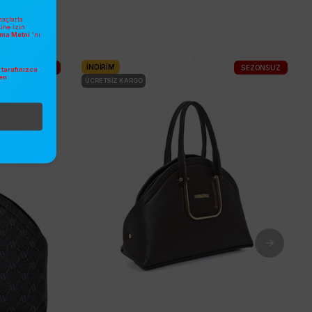
açlarla
sine izin
atma Metni
'ni
İNDIRIM
SEZONSUZ
SEZONSUZ
tarafınızca
en
ÜCRETSIZ KARGO
.