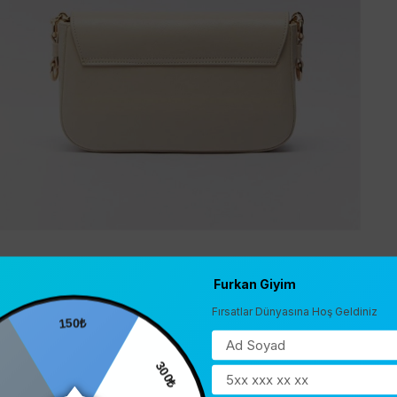
Furkan Giyim
Fırsatlar Dünyasına Hoş Geldiniz
150₺
0
300₺