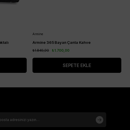
Armine
A
ktalı
Armine 365 Bayan Çanta Kahve
A
₺1.849,90
₺1.700,00
₺
SEPETE EKLE