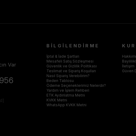
BİLGİLENDİRME
KU
İptal & İade Şartları
Hakkım
Mesafeli Satış Sözleşmesi
Bayilili
cın Var
Güvenlik ve Gizlilik Politikası
İletişim
Teslimat ve Sipariş Koşulları
Güven 
Nasıl Sipariş Verebilirim?
4956
Beden Tablosu
Ödeme Seçeneklerimiz Nelerdir?
Yardım ve İşlem Rehberi
ETK Aydınlatma Metni
ed]
KVKK Metni
WhatsApp KVKK Metni