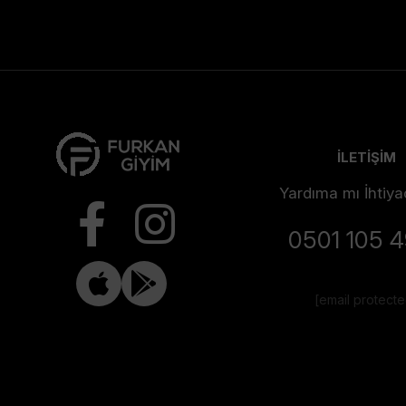
İLETİŞİM
Yardıma mı İhtiya
0501 105 
[email protect