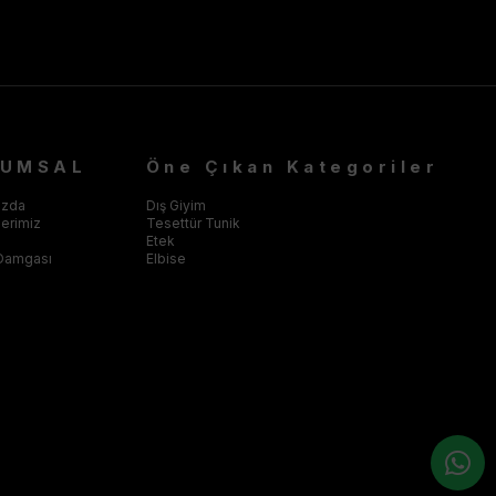
RUMSAL
Öne Çıkan Kategoriler
ızda
Dış Giyim
klerimiz
Tesettür Tunik
Etek
Damgası
Elbise