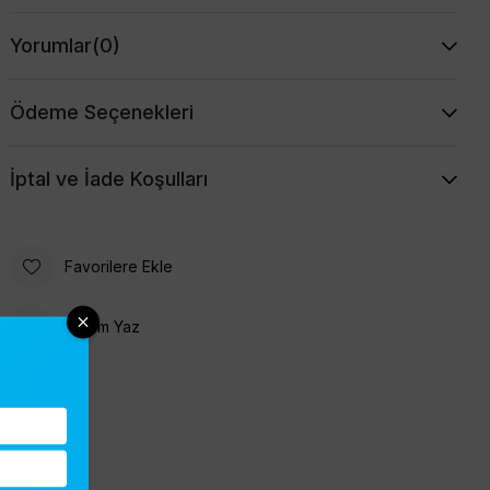
Yorumlar
(0)
Ödeme Seçenekleri
İptal ve İade Koşulları
Favorilere Ekle
Yorum Yaz