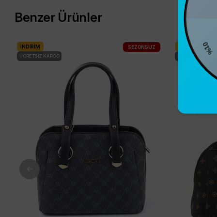
Benzer Ürünler
%10
İNDIRIM
İNDIRIM
SEZONSUZ
ÜCRETSIZ KARGO
ÜCRETSIZ KARG