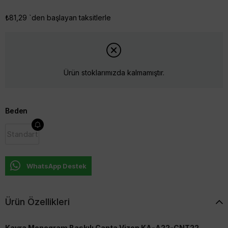
₺81,29
`den başlayan taksitlerle
Ürün stoklarımızda kalmamıştır.
Beden
Standart
WhatsApp Destek
Ürün Özellikleri
Kayra Monogram Baskılı Çanta Vizon KA-A22-CNT22