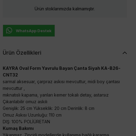
Ürün stoklarımızda kalmamıştır.
WhatsApp Destek
Ürün Özellikleri
KAYRA Oval Form Yavrulu Bayan Çanta Siyah KA-B26-
CNT32
sarmal aksesuar, çarpraz askısı mevcuttur, midi boy çantası
mevcuttur ,
mıknatıslı kapama, yanları kemer tokalı detay, astarsız
Çıkarılabilir omuz askılı
Genişlik: 25 cm Yükseklik: 20 cm Derinlik: 8 cm
Omuz Askısı Uzunluğu: 110 cm
DIŞ: 100% POLİÜRETAN
Kumaş Bakımı
Yıkanmaz, Zincirli modellerde kullanıma bağlı kararma