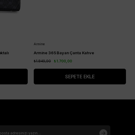
Armine
A
ktalı
Armine 365 Bayan Çanta Kahve
A
₺1.849,90
₺1.700,00
₺
SEPETE EKLE