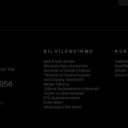
BİLGİLENDİRME
KU
İptal & İade Şartları
Hakkım
Mesafeli Satış Sözleşmesi
Bayilili
cın Var
Güvenlik ve Gizlilik Politikası
İletişim
Teslimat ve Sipariş Koşulları
Güven 
Nasıl Sipariş Verebilirim?
4956
Beden Tablosu
Ödeme Seçeneklerimiz Nelerdir?
Yardım ve İşlem Rehberi
ETK Aydınlatma Metni
ed]
KVKK Metni
WhatsApp KVKK Metni