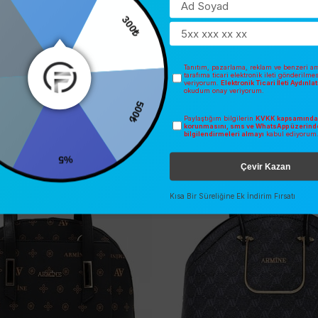
300₺
Tanıtım, pazarlama, reklam ve benzeri am
tarafıma ticari elektronik ileti gönderilme
veriyorum.
Elektronik Ticari İleti Aydınl
İNDIRIM
SEZONSUZ
okudum onay veriyorum.
O
ÜCRETSIZ KARGO
500₺
Paylaştığım bilgilerin
KVKK kapsamında 
korunmasını, sms ve WhatsApp üzerind
bilgilendirmeleri almayı
kabul ediyorum
%5
Çevir Kazan
Kısa Bir Süreliğine Ek İndirim Fırsatı