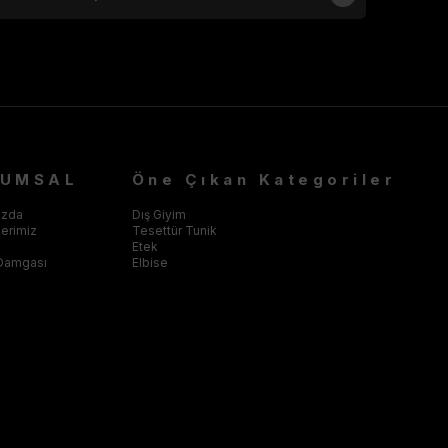
RUMSAL
Öne Çıkan Kategoriler
ızda
Dış Giyim
klerimiz
Tesettür Tunik
Etek
Damgası
Elbise