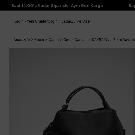
Saat 14:00'e Kadar Siparişler Aynı Gün Kargo
Bayi 
Kadın
Yeni Ürünler
Çılgın Fiyatlar
Zuhre Özel
Anasayfa
Kadın
Çanta
Omuz Çantası
KAYRA Oval Form Yavrul