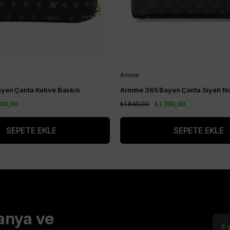
Armine
yan Çanta Kahve Baskılı
Armine 365 Bayan Çanta Siyah No
700,00
₺1.849,90
₺1.700,00
SEPETE EKLE
SEPETE EKLE
anya ve