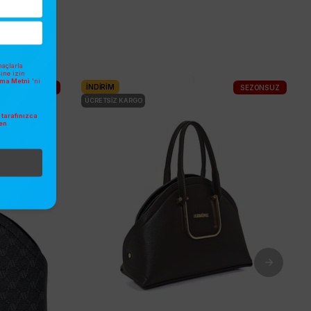
açlarla
sine izin
atma Metni
'ni
İNDIRIM
SEZONSUZ
SEZONSUZ
ÜCRETSIZ KARGO
tarafınızca
en
.