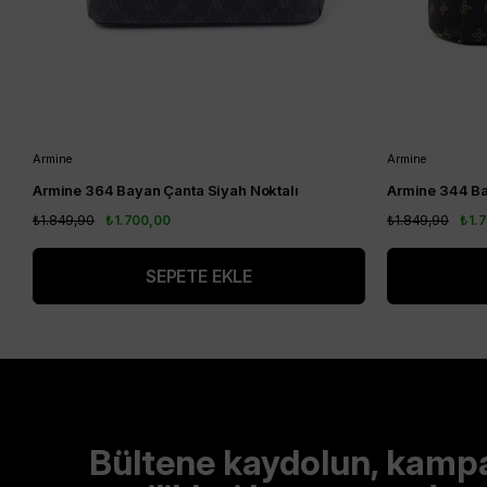
Armine
Armine
Armine 364 Bayan Çanta Siyah Noktalı
Armine 344 Ba
₺1.849,90
₺1.700,00
₺1.849,90
₺1.
SEPETE EKLE
Bültene kaydolun, kamp