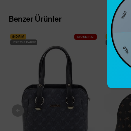
%20
Benzer Ürünler
İNDIRIM
İNDIRIM
SEZONSUZ
ÜCRETSIZ KARGO
ÜCRETSIZ KARG
%10