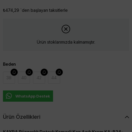
₺474,29
`den başlayan taksitlerle
Ürün stoklarımızda kalmamıştır.
Beden
38
40
42
44
WhatsApp Destek
Ürün Özellikleri
KAYRA Rüzgarlık Detaylı Kemerli Kap Açık Krem KA-B24-