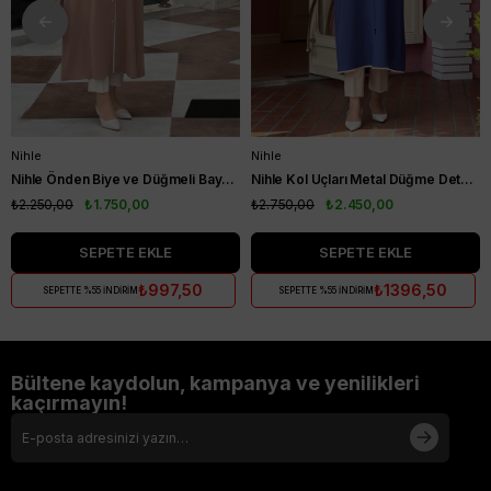
Nihle
Nihle
Nihle Önden Biye ve Düğmeli Bayan Kap Camel
Nihle Kol Uçları Metal Düğme Detaylı Bayan Kap İndigo
₺2.250,00
₺1.750,00
₺2.750,00
₺2.450,00
SEPETE EKLE
SEPETE EKLE
₺997,50
₺1396,50
SEPETTE %55 İNDİRİM
SEPETTE %55 İNDİRİM
Bültene kaydolun, kampanya ve yenilikleri
kaçırmayın!