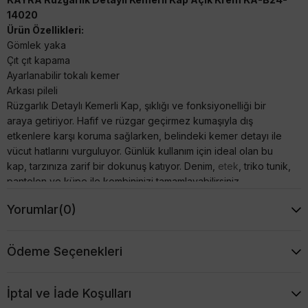
14020
Ürün Özellikleri:
Gömlek yaka
Çıt çıt kapama
Ayarlanabilir tokalı kemer
Arkası pileli
Rüzgarlık Detaylı Kemerli Kap, şıklığı ve fonksiyonelliği bir
araya getiriyor. Hafif ve rüzgar geçirmez kumaşıyla dış
etkenlere karşı koruma sağlarken, belindeki kemer detayı ile
vücut hatlarını vurguluyor. Günlük kullanım için ideal olan bu
kap, tarzınıza zarif bir dokunuş katıyor. Denim,
etek
, triko tunik,
pantolon ve küpe ile kombininizi tamamlayabilirsiniz.
Ürün Boyu: 125 cm
Yorumlar
(0)
BEDEN
38
40
42
44
GÖĞÜS
100
104
108
112
BASEN
110
114
116
120
Ödeme Seçenekleri
BOY
125
125
125
125
İptal ve İade Koşulları