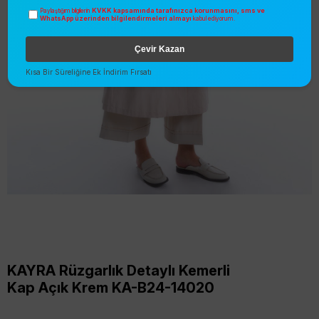
KVKK kapsamında tarafınızca korunmasını, sms ve
Paylaştığım bilgilerin
WhatsApp üzerinden bilgilendirmeleri almayı
kabul ediyorum.
Çevir Kazan
Kısa Bir Süreliğine Ek İndirim Fırsatı
KAYRA Rüzgarlık Detaylı Kemerli
Kap Açık Krem KA-B24-14020