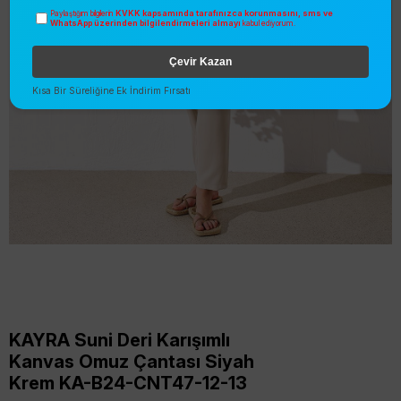
KVKK kapsamında tarafınızca korunmasını, sms ve
Paylaştığım bilgilerin
WhatsApp üzerinden bilgilendirmeleri almayı
kabul ediyorum.
Çevir Kazan
Kısa Bir Süreliğine Ek İndirim Fırsatı
KAYRA Suni Deri Karışımlı
Kanvas Omuz Çantası Siyah
Krem KA-B24-CNT47-12-13