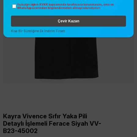
KVKK kapsamında tarafınızca korunmasını, sms ve
Paylaştığım bilgilerin
WhatsApp üzerinden bilgilendirmeleri almayı
kabul ediyorum.
Çevir Kazan
Kısa Bir Süreliğine Ek İndirim Fırsatı
Kayra Vivence Sıfır Yaka Pili
Detaylı İşlemeli Ferace Siyah VV-
B23-45002