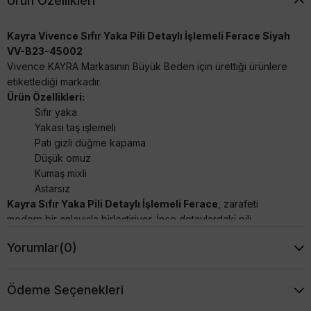
Ürün Özellikleri
Kayra Vivence Sıfır Yaka Pili Detaylı İşlemeli Ferace Siyah
VV-B23-45002
Vivence KAYRA Markasının Büyük Beden için ürettiği ürünlere
etiketlediği markadır.
Ürün Özellikleri:
Sıfır yaka
Yakası taş işlemeli
Patı gizli düğme kapama
Düşük omuz
Kumaş mixli
Astarsız
Kayra Sıfır Yaka Pili Detaylı İşlemeli Ferace
, zarafeti
modern bir anlayışla birleştiriyor. İnce detaylardaki pili
işlemeleri ve sıfır yaka tasarımı, feraceye sofistike bir hava
Yorumlar
(0)
katarken, kullanıcısına özgünlük sunuyor. Rahat kalıp ve büyük
beden aralığında üretilmiştir. Bu ferace, gizemli ve zarif bir
şıklığı mükemmel bir dengeyle buluşturarak, her anınıza özel
Ödeme Seçenekleri
bir stil katıyor.