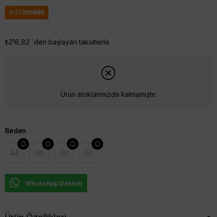
%
27
İNDIRIM
₺216,82
`den başlayan taksitlerle
Ürün stoklarımızda kalmamıştır.
Beden
44
46
48
50
WhatsApp Destek