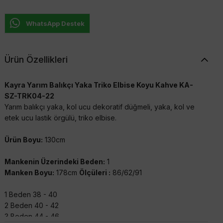
WhatsApp Destek
Ürün Özellikleri
Kayra Yarım Balıkçı Yaka Triko Elbise Koyu Kahve KA-
SZ-TRK04-22
Yarım balıkçı yaka, kol ucu dekoratif düğmeli, yaka, kol ve
etek ucu lastik örgülü, triko elbise.
Ürün Boyu:
130cm
Mankenin Üzerindeki Beden:
1
Manken Boyu:
178cm
Ölçüleri :
86/62/91
1 Beden 38 - 40
2 Beden 40 - 42
3 Beden 44 - 46