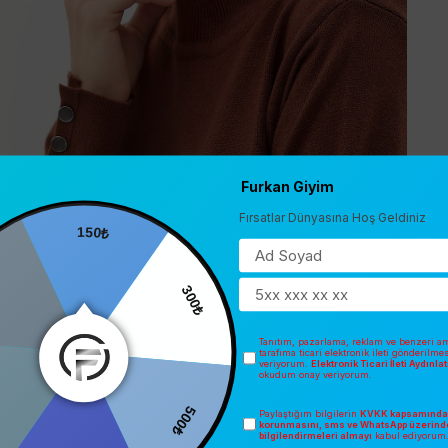
Furkan Giyim
Fırsatlar Dünyasına Hoş Geldiniz
150₺
300₺
Tanıtım, pazarlama, reklam ve benzeri am
tarafıma ticari elektronik ileti gönderilme
veriyorum.
Elektronik Ticari İleti Aydınl
okudum onay veriyorum.
500₺
Paylaştığım bilgilerin
KVKK kapsamında 
0
korunmasını, sms ve WhatsApp üzerind
bilgilendirmeleri almayı
kabul ediyorum