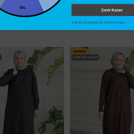
%5
Çevir Kazan
Kısa Bir Süreliğine Ek İndirim Fırsatı
İNDIRIM
O
ÜCRETSIZ KARGO