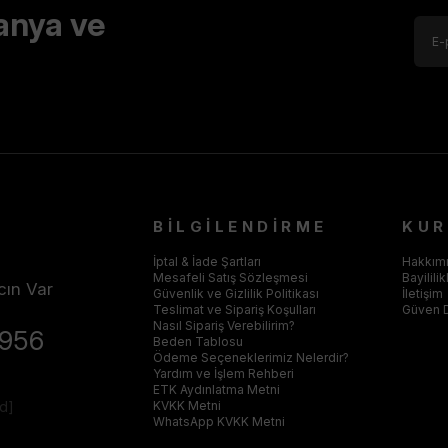
anya ve
BİLGİLENDİRME
KU
İptal & İade Şartları
Hakkım
Mesafeli Satış Sözleşmesi
Bayilili
cın Var
Güvenlik ve Gizlilik Politikası
İletişim
Teslimat ve Sipariş Koşulları
Güven 
Nasıl Sipariş Verebilirim?
4956
Beden Tablosu
Ödeme Seçeneklerimiz Nelerdir?
Yardım ve İşlem Rehberi
ETK Aydınlatma Metni
ed]
KVKK Metni
WhatsApp KVKK Metni