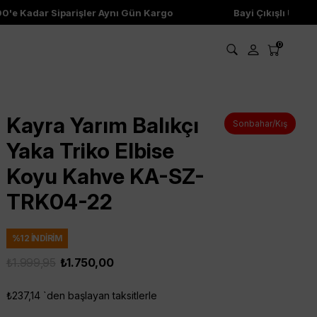
 Kadar Siparişler Aynı Gün Kargo
Bayi Çıkışlı Ürünler
0
Kayra Yarım Balıkçı
Sonbahar/Kış
Yaka Triko Elbise
Koyu Kahve KA-SZ-
TRK04-22
%
12
İNDIRIM
₺1.999,95
₺1.750,00
₺237,14
`den başlayan taksitlerle