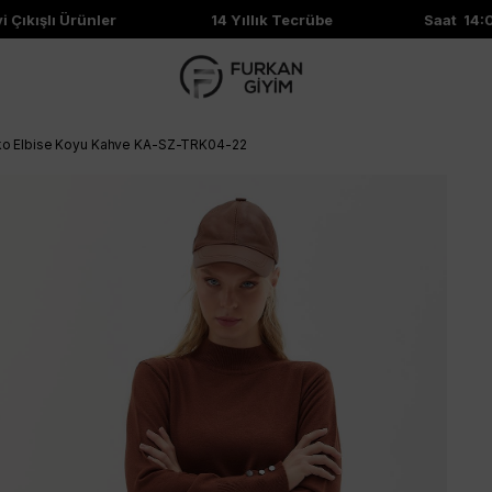
kışlı Ürünler
14 Yıllık Tecrübe
Saat 14:00'e
riko Elbise Koyu Kahve KA-SZ-TRK04-22