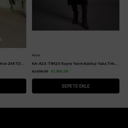
Kayra
A
Armine TREND Triko Elbise Acı Kahve 24KTD900
KA-A23-TRK20 Kayra Yarım Balıkçı Yaka Triko Elbise Kahve
₺2.599,95
₺1.900,00
₺
SEPETE EKLE