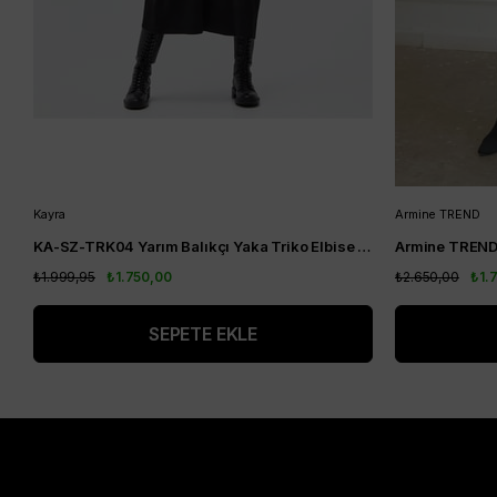
Kayra
Armine TREND
KA-SZ-TRK04 Yarım Balıkçı Yaka Triko Elbise Siyah
Armine TREND
₺1.999,95
₺1.750,00
₺2.650,00
₺1.
SEPETE EKLE