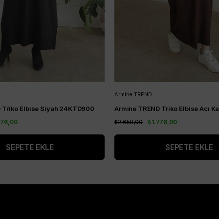
Armine TREND
 Triko Elbise Siyah 24KTD900
776,00
₺2.650,00
₺1.776,00
SEPETE EKLE
SEPETE EKLE