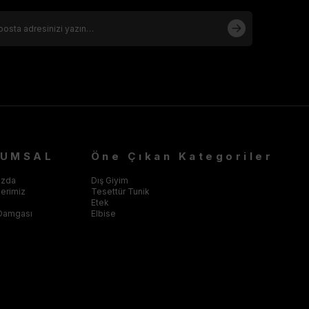
RUMSAL
Öne Çıkan Kategoriler
ızda
Dış Giyim
klerimiz
Tesettür Tunik
Etek
Damgası
Elbise