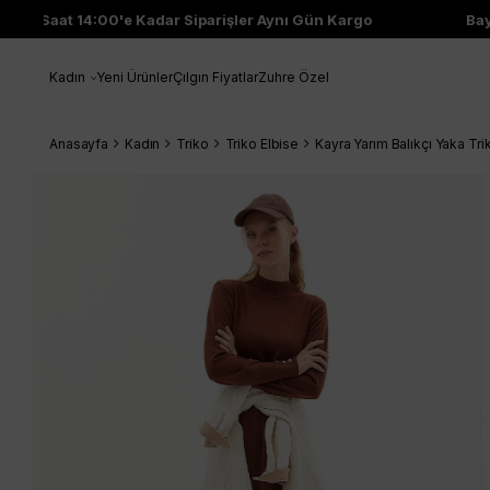
Saat 14:00'e Kadar Siparişler Aynı Gün Kargo
Bayi Çı
Kadın
Yeni Ürünler
Çılgın Fiyatlar
Zuhre Özel
Anasayfa
Kadın
Triko
Triko Elbise
Kayra Yarım Balıkçı Yaka T