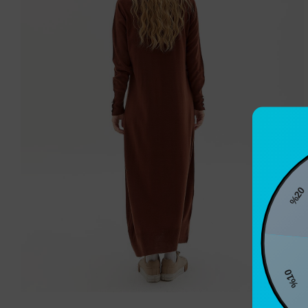
%20
%1