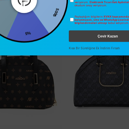
veriyorum.
Elektronik Ticari İleti Aydınl
İNDIRIM
SEZONSUZ
okudum onay veriyorum.
O
ÜCRETSIZ KARGO
Paylaştığım bilgilerin
KVKK kapsamında 
500₺
korunmasını, sms ve WhatsApp üzerind
bilgilendirmeleri almayı
kabul ediyorum
%5
Çevir Kazan
Kısa Bir Süreliğine Ek İndirim Fırsatı