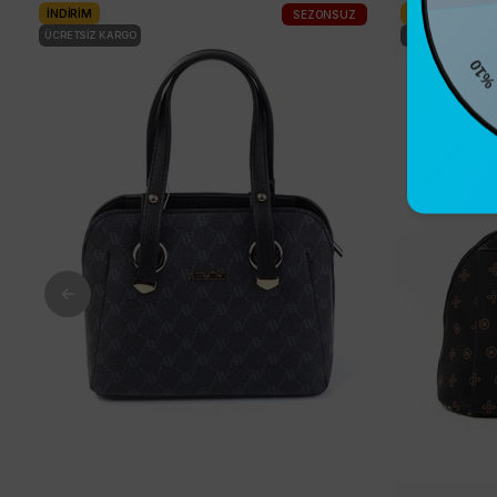
İNDIRIM
İNDIRIM
SEZONSUZ
%10
ÜCRETSIZ KARGO
ÜCRETSIZ KARG