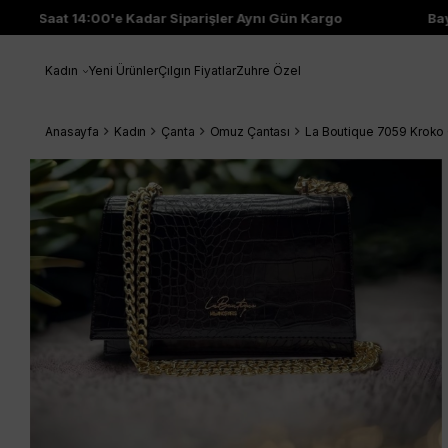
Saat 14:00'e Kadar Siparişler Aynı Gün Kargo
Bayi 
Kadın
Yeni Ürünler
Çılgın Fiyatlar
Zuhre Özel
Anasayfa
Kadın
Çanta
Omuz Çantası
La Boutique 7059 Kroko 