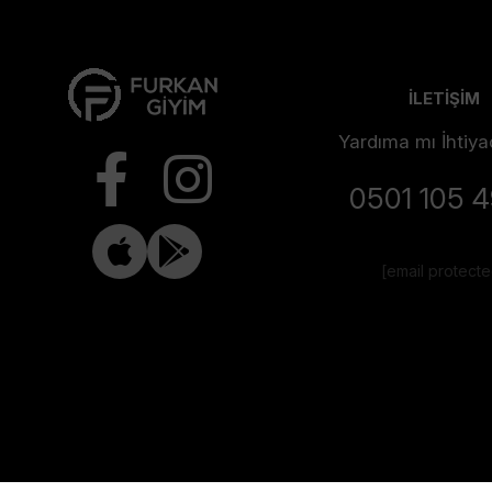
İLETİŞİM
Yardıma mı İhtiya
0501 105 
[email protect