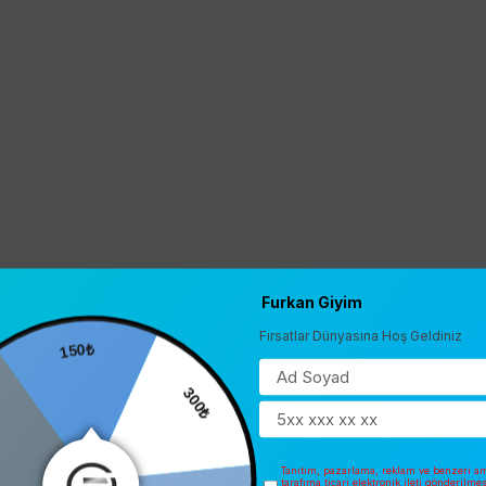
Furkan Giyim
Fırsatlar Dünyasına Hoş Geldiniz
150₺
0
300₺
Tanıtım, pazarlama, reklam ve benzeri am
tarafıma ticari elektronik ileti gönderilme