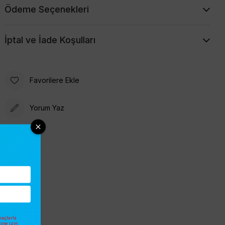
Ödeme Seçenekleri
İptal ve İade Koşulları
Favorilere Ekle
Yorum Yaz
açlarla
sine izin