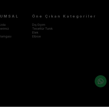
RUMSAL
Öne Çıkan Kategoriler
ızda
Dış Giyim
klerimiz
Tesettür Tunik
Etek
Damgası
Elbise