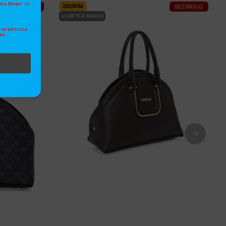
atma Metni
'ni
İNDIRIM
SEZONSUZ
SEZONSUZ
ÜCRETSIZ KARGO
tarafınızca
en
.