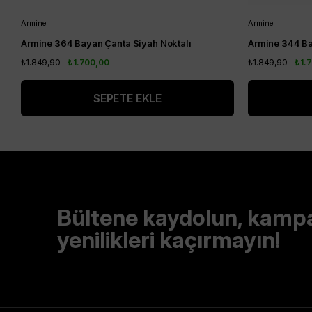
Armine
Armine
Armine 364 Bayan Çanta Siyah Noktalı
Armine 344 Ba
₺1.849,90
₺1.700,00
₺1.849,90
₺1.
SEPETE EKLE
Bültene kaydolun, kamp
yenilikleri kaçırmayın!