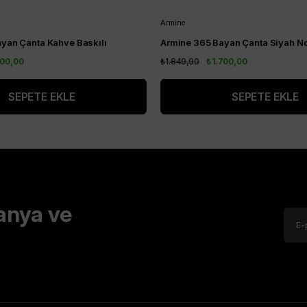
Armine
yan Çanta Kahve Baskılı
Armine 365 Bayan Çanta Siyah No
700,00
₺1.849,90
₺1.700,00
SEPETE EKLE
SEPETE EKLE
anya ve