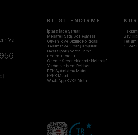
BİLGİLENDİRME
KU
İptal & İade Şartları
Hakkım
Mesafeli Satış Sözleşmesi
Bayilili
cın Var
Güvenlik ve Gizlilik Politikası
İletişim
Teslimat ve Sipariş Koşulları
Güven 
Nasıl Sipariş Verebilirim?
4956
Beden Tablosu
Ödeme Seçeneklerimiz Nelerdir?
Yardım ve İşlem Rehberi
ETK Aydınlatma Metni
ed]
KVKK Metni
WhatsApp KVKK Metni