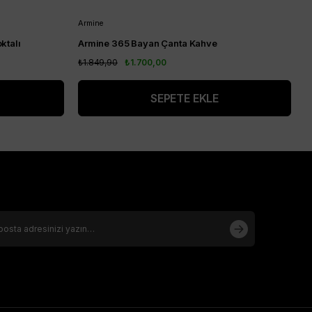
Armine
A
ktalı
Armine 365 Bayan Çanta Kahve
A
₺1.849,90
₺1.700,00
₺
SEPETE EKLE