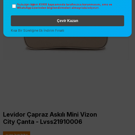
KVKK kapsamında tarafınızca korunmasını, sms ve
Paylaştığım bilgilerin
WhatsApp üzerinden bilgilendirmeleri almayı
kabul ediyorum.
Çevir Kazan
Kısa Bir Süreliğine Ek İndirim Fırsatı
Levidor Çapraz Askılı Mini Vizon
City Çanta - Lvss21910006