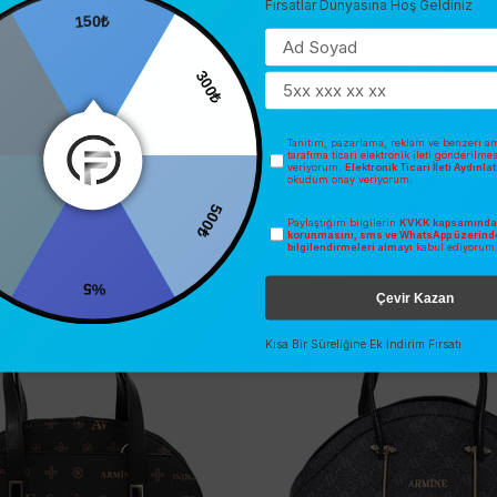
Fırsatlar Dünyasına Hoş Geldiniz
150₺
0
300₺
Tanıtım, pazarlama, reklam ve benzeri am
tarafıma ticari elektronik ileti gönderilme
veriyorum.
Elektronik Ticari İleti Aydınl
okudum onay veriyorum.
İNDIRIM
SEZONSUZ
500₺
Paylaştığım bilgilerin
KVKK kapsamında 
korunmasını, sms ve WhatsApp üzerind
O
ÜCRETSIZ KARGO
bilgilendirmeleri almayı
kabul ediyorum
%5
Çevir Kazan
Kısa Bir Süreliğine Ek İndirim Fırsatı