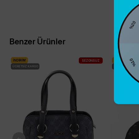
%2
Benzer Ürünler
%10
İNDIRIM
İNDIRIM
SEZONSUZ
ÜCRETSIZ KARGO
ÜCRETSIZ KARG