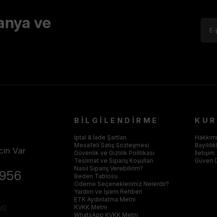
anya ve
BİLGİLENDİRME
KU
İptal & İade Şartları
Hakkım
Mesafeli Satış Sözleşmesi
Bayilili
cın Var
Güvenlik ve Gizlilik Politikası
İletişim
Teslimat ve Sipariş Koşulları
Güven 
Nasıl Sipariş Verebilirim?
4956
Beden Tablosu
Ödeme Seçeneklerimiz Nelerdir?
Yardım ve İşlem Rehberi
ETK Aydınlatma Metni
ed]
KVKK Metni
WhatsApp KVKK Metni