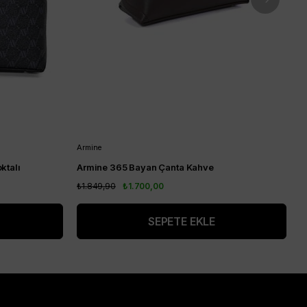
Armine
A
ktalı
Armine 365 Bayan Çanta Kahve
A
₺1.849,90
₺1.700,00
₺
SEPETE EKLE