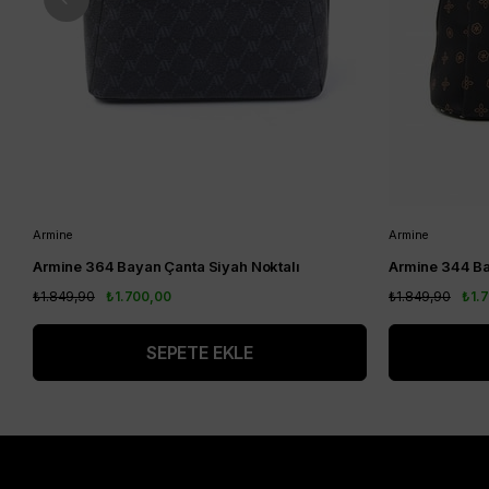
Armine
Armine
Armine 364 Bayan Çanta Siyah Noktalı
Armine 344 Ba
₺1.849,90
₺1.700,00
₺1.849,90
₺1.
SEPETE EKLE