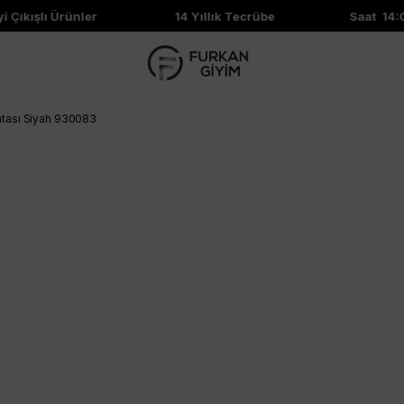
Çıkışlı Ürünler
14 Yıllık Tecrübe
Saat 14:00
ntası Siyah 930083