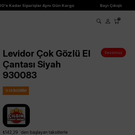
'e Kadar Siparişler Aynı Gün Kargo
Bayi Çıkışlı Ürünler
0
Levidor Çok Gözlü El
Sezonsuz
Çantası Siyah
930083
%
18
İNDIRIM
₺142,29
`den başlayan taksitlerle