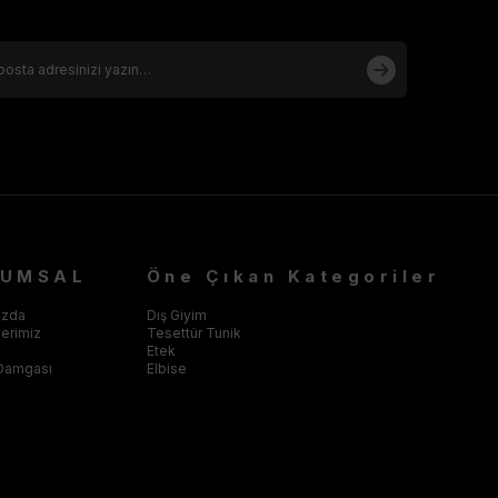
RUMSAL
Öne Çıkan Kategoriler
ızda
Dış Giyim
klerimiz
Tesettür Tunik
Etek
Damgası
Elbise