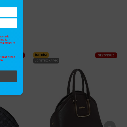
açlarla
sine izin
atma Metni
'ni
İNDIRIM
SEZONSUZ
SEZONSUZ
tarafınızca
en
ÜCRETSIZ KARGO
.