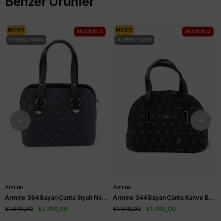
Benzer Ürünler
İNDIRIM
İNDIRIM
SEZONSUZ
SEZONSUZ
ÜCRETSIZ KARGO
ÜCRETSIZ KARGO
Armine
Armine
Armine 364 Bayan Çanta Siyah Noktalı
Armine 344 Bayan Çanta Kahve Baskılı
₺1.849,90
₺1.700,00
₺1.849,90
₺1.700,00