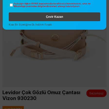
KVKK kapsamında tarafınızca korunmasını, sms ve
Paylaştığım bilgilerin
WhatsApp üzerinden bilgilendirmeleri almayı
kabul ediyorum.
Çevir Kazan
Kısa Bir Süreliğine Ek İndirim Fırsatı
Levidor Çok Gözlü Omuz Çantası
Sezonsuz
Vizon 930230