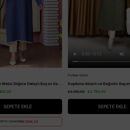
Furkan Giyim
Nihle Kol Uçları Metal Düğme Detaylı Bayan Kap İndigo
450,00
₺3.250,00
₺2.750,00
SEPETE EKLE
SEPETE EKLE
₺1396,50
PETTE %55 İNDİRİM