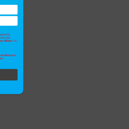
açlarla
sine izin
atma Metni
'ni
tarafınızca
en
.