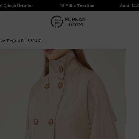
kışlı Ürünler
14 Yıllık Tecrübe
Saat 14:00'e
ize Treçkot Bej 530017