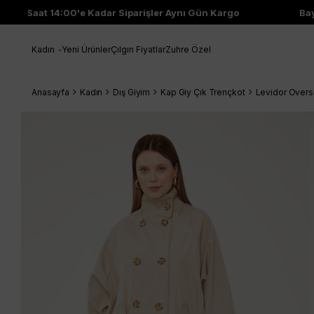
Saat 14:00'e Kadar Siparişler Aynı Gün Kargo
Bayi Çı
Kadın
Yeni Ürünler
Çılgın Fiyatlar
Zuhre Özel
Anasayfa
Kadın
Dış Giyim
Kap Giy Çık Trençkot
Levidor Overs