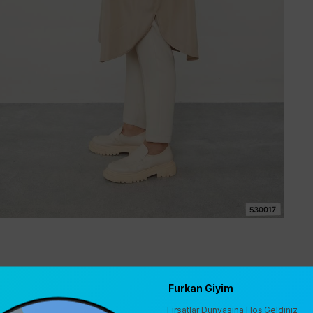
Furkan Giyim
Fırsatlar Dünyasına Hoş Geldiniz