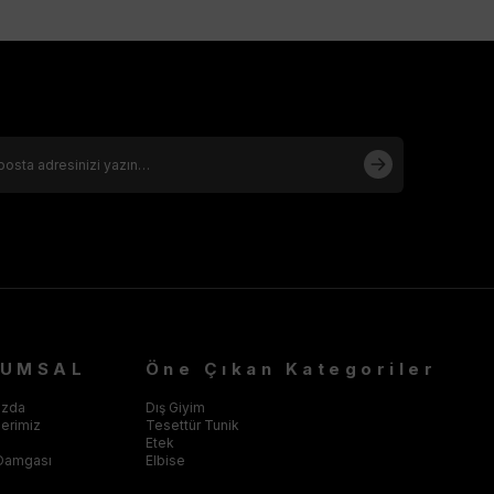
RUMSAL
Öne Çıkan Kategoriler
ızda
Dış Giyim
klerimiz
Tesettür Tunik
Etek
Damgası
Elbise