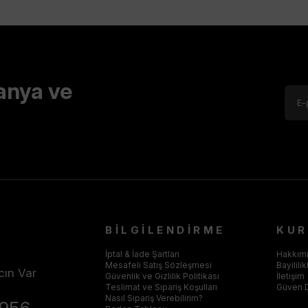
anya ve
BİLGİLENDİRME
KU
İptal & İade Şartları
Hakkım
Mesafeli Satış Sözleşmesi
Bayilili
cın Var
Güvenlik ve Gizlilik Politikası
İletişim
Teslimat ve Sipariş Koşulları
Güven 
Nasıl Sipariş Verebilirim?