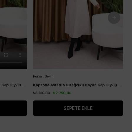
Furkan Giyim
F
Kapitone Astarlı ve Bağcıklı Bayan Kap Giy-Çık Haki
Kapitone Astarlı ve Bağcıklı Bayan Kap Giy-Çık Krem
₺3.250,00
₺2.750,00
₺
SEPETE EKLE