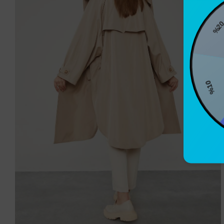
%20
%1