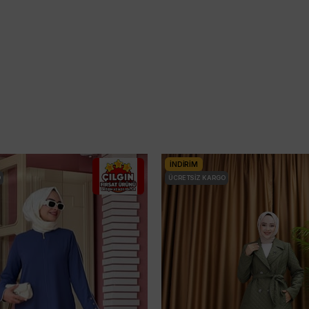
İNDIRIM
O
ÜCRETSIZ KARGO