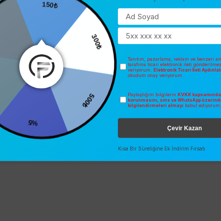
150₺
300₺
Tanıtım, pazarlama, reklam ve benzeri am
tarafıma ticari elektronik ileti gönderilme
veriyorum.
Elektronik Ticari İleti Aydınl
okudum onay veriyorum.
500₺
Paylaştığım bilgilerin
KVKK kapsamında 
0
korunmasını, sms ve WhatsApp üzerind
bilgilendirmeleri almayı
kabul ediyorum
%5
Çevir Kazan
Kısa Bir Süreliğine Ek İndirim Fırsatı