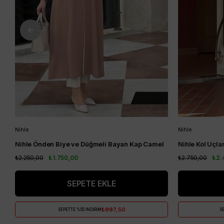
Nihle
Nihle
Nihle Önden Biye ve Düğmeli Bayan Kap Camel
₺2.250,00
₺1.750,00
₺2.750,00
₺2.
SEPETE EKLE
₺997,50
SEPETTE %55 İNDİRİM
SE