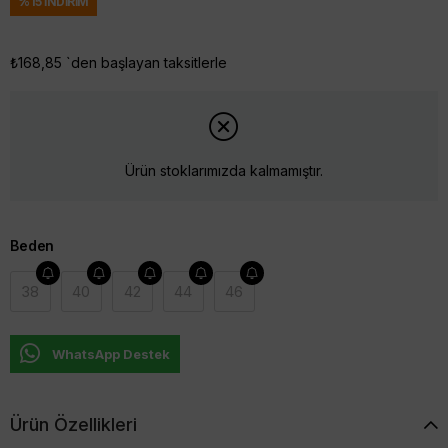
%
15
İNDIRIM
₺168,85
`den başlayan taksitlerle
Ürün stoklarımızda kalmamıştır.
Beden
38
40
42
44
46
WhatsApp Destek
Ürün Özellikleri