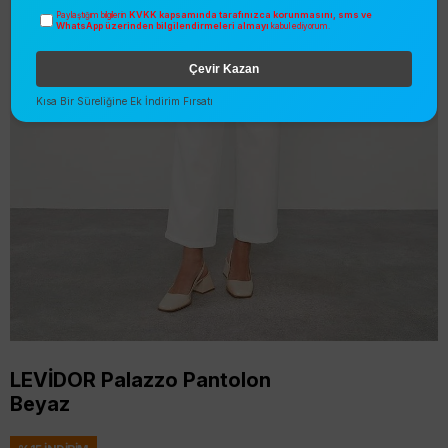
KVKK kapsamında tarafınızca korunmasını, sms ve
Paylaştığım bilgilerin
WhatsApp üzerinden bilgilendirmeleri almayı
kabul ediyorum.
Çevir Kazan
Kısa Bir Süreliğine Ek İndirim Fırsatı
LEVİDOR Palazzo Pantolon
Beyaz