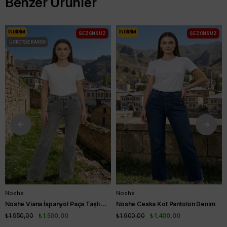
Benzer Ürünler
İNDIRIM
İNDIRIM
SEZONSUZ
SEZONSUZ
ÜCRETSIZ KARGO
Noshe
Noshe
Noshe Viana İspanyol Paça Taşlı Kot Pantolon Gri
Noshe Ceska Kot Pantolon Denim
₺1.950,00
₺1.500,00
₺1.900,00
₺1.400,00