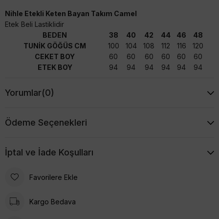
Nihle Etekli Keten Bayan Takım Camel
Etek Beli Lastiklidir
BEDEN
38
40
42
44
46
48
TUNİK GÖĞÜS CM
100
104
108
112
116
120
CEKET BOY
60
60
60
60
60
60
ETEK BOY
94
94
94
94
94
94
Yorumlar
(0)
Ödeme Seçenekleri
İptal ve İade Koşulları
Favorilere Ekle
Kargo Bedava