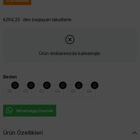
%
26
İNDIRIM
₺264,25
`den başlayan taksitlerle
Ürün stoklarımızda kalmamıştır.
Beden
38
40
42
44
46
48
WhatsApp Destek
Ürün Özellikleri