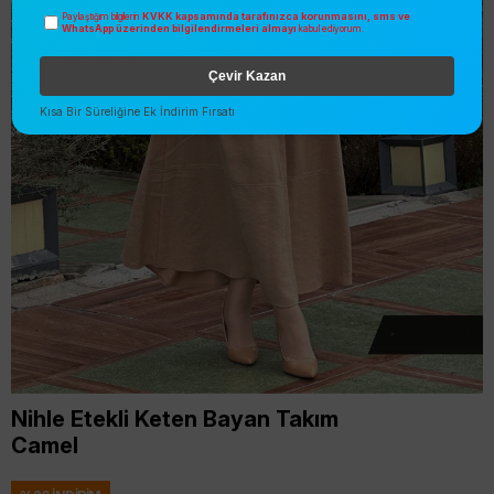
KVKK kapsamında tarafınızca korunmasını, sms ve
Paylaştığım bilgilerin
WhatsApp üzerinden bilgilendirmeleri almayı
kabul ediyorum.
Çevir Kazan
Kısa Bir Süreliğine Ek İndirim Fırsatı
Nihle Etekli Keten Bayan Takım
Camel