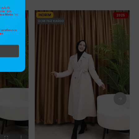
açlarla
sine izin
atma Metni
'ni
İNDIRIM
2025
2025
ÜCRETSIZ KARGO
tarafınızca
en
.