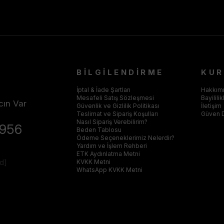
BİLGİLENDİRME
KU
İptal & İade Şartları
Hakkım
Mesafeli Satış Sözleşmesi
Bayilili
cın Var
Güvenlik ve Gizlilik Politikası
İletişim
Teslimat ve Sipariş Koşulları
Güven 
Nasıl Sipariş Verebilirim?
4956
Beden Tablosu
Ödeme Seçeneklerimiz Nelerdir?
Yardım ve İşlem Rehberi
ETK Aydınlatma Metni
ed]
KVKK Metni
WhatsApp KVKK Metni