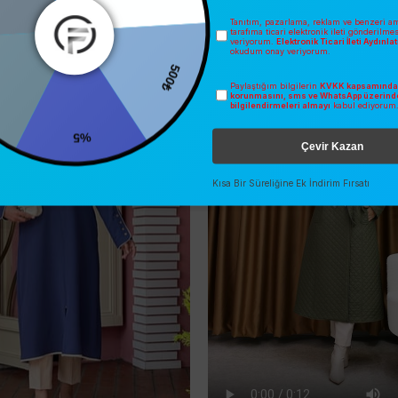
Tanıtım, pazarlama, reklam ve benzeri am
tarafıma ticari elektronik ileti gönderilme
veriyorum.
Elektronik Ticari İleti Aydınl
İNDIRIM
okudum onay veriyorum.
O
ÜCRETSIZ KARGO
500₺
Paylaştığım bilgilerin
KVKK kapsamında 
korunmasını, sms ve WhatsApp üzerind
bilgilendirmeleri almayı
kabul ediyorum
%5
Çevir Kazan
Kısa Bir Süreliğine Ek İndirim Fırsatı