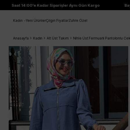
Saat 14:00'e Kadar Siparişler Aynı Gün Kargo
Bayi 
Kadın
Yeni Ürünler
Çılgın Fiyatlar
Zuhre Özel
Anasayfa
Kadın
Alt Üst Takım
Nihle Üst Fermuarlı Pantolonlu Ce