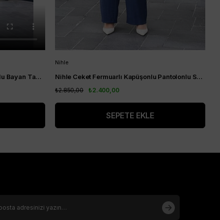
Nihle
A
Nihle Yaka Nakış Detaylı Pantolonlu Bayan Takım Siyah
Nihle Ceket Fermuarlı Kapüşonlu Pantolonlu Spor Bayan Takım Lacivert
A
₺2.850,00
₺2.400,00
₺
SEPETE EKLE