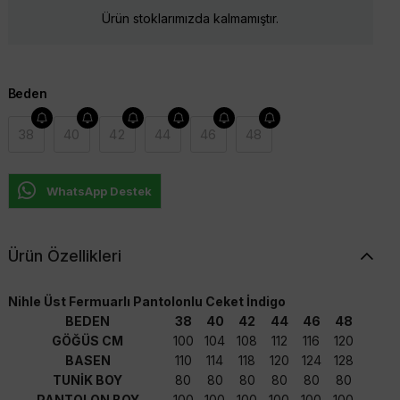
Ürün stoklarımızda kalmamıştır.
Beden
38
40
42
44
46
48
WhatsApp Destek
Ürün Özellikleri
Nihle Üst Fermuarlı Pantolonlu Ceket İndigo
BEDEN
38
40
42
44
46
48
GÖĞÜS CM
100
104
108
112
116
120
BASEN
110
114
118
120
124
128
TUNİK BOY
80
80
80
80
80
80
PANTOLON BOY
100
100
100
100
100
100