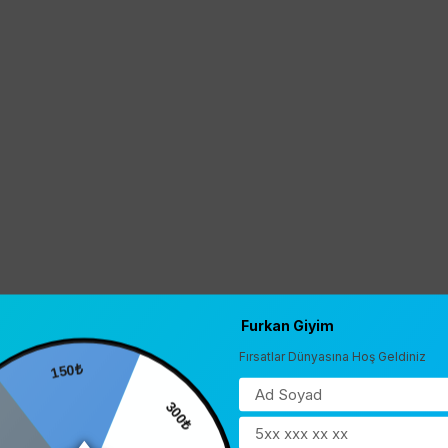
Furkan Giyim
Fırsatlar Dünyasına Hoş Geldiniz
150₺
0
300₺