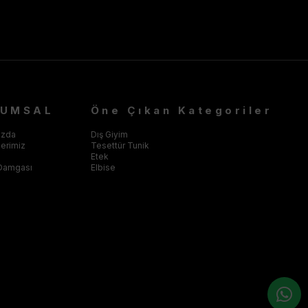
RUMSAL
Öne Çıkan Kategoriler
ızda
Dış Giyim
klerimiz
Tesettür Tunik
Etek
Damgası
Elbise