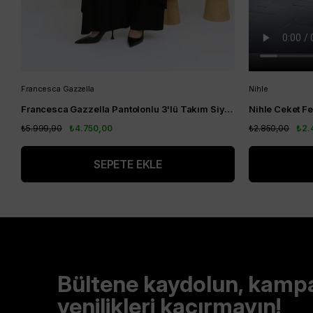
Francesca Gazzella
Nihle
Francesca Gazzella Pantolonlu 3'lü Takım Siyah
₺5.999,90
₺4.750,00
₺2.850,00
₺2.
SEPETE EKLE
Bültene kaydolun, kamp
yenilikleri kaçırmayın!