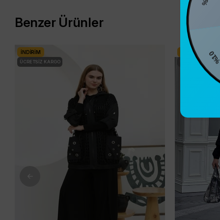
Benzer Ürünler
%10
İNDIRIM
İNDIRIM
ÜCRETSIZ KARGO
ÜCRETSIZ KARG