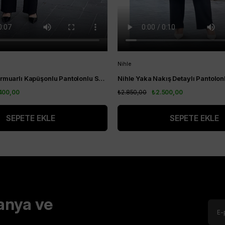
Nihle
Nihle Ceket Fermuarlı Kapüşonlu Pantolonlu Spor Bayan Takım Siyah
400,00
₺2.850,00
₺2.500,00
SEPETE EKLE
SEPETE EKLE
anya ve