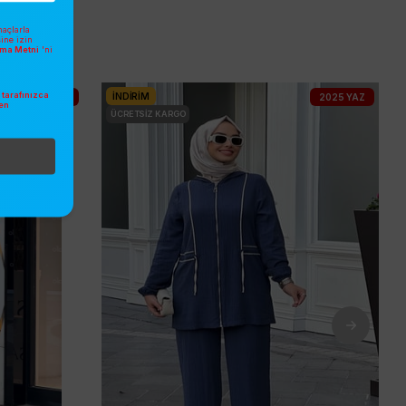
açlarla
sine izin
atma Metni
'ni
tarafınızca
İNDIRIM
2025 YAZ
2025 YAZ
en
ÜCRETSIZ KARGO
.