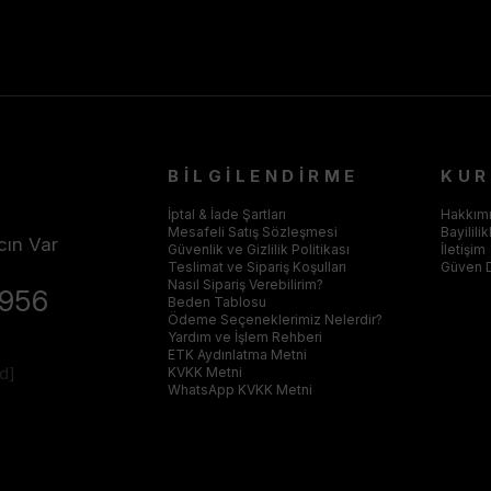
BİLGİLENDİRME
KU
İptal & İade Şartları
Hakkım
Mesafeli Satış Sözleşmesi
Bayilili
cın Var
Güvenlik ve Gizlilik Politikası
İletişim
Teslimat ve Sipariş Koşulları
Güven 
Nasıl Sipariş Verebilirim?
4956
Beden Tablosu
Ödeme Seçeneklerimiz Nelerdir?
Yardım ve İşlem Rehberi
ETK Aydınlatma Metni
ed]
KVKK Metni
WhatsApp KVKK Metni