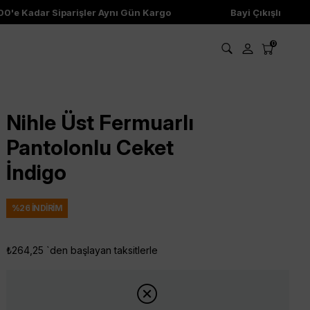
'e Kadar Siparişler Aynı Gün Kargo
Bayi Çıkışlı Ürünler
0
Nihle Üst Fermuarlı
Pantolonlu Ceket
İndigo
%
26
İNDIRIM
₺264,25
`den başlayan taksitlerle