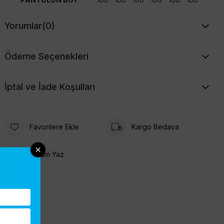
Yorumlar
(0)
Ödeme Seçenekleri
İptal ve İade Koşulları
Favorilere Ekle
Kargo Bedava
Yorum Yaz