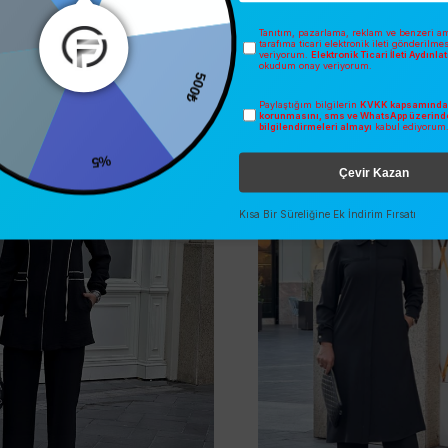
Tanıtım, pazarlama, reklam ve benzeri am
tarafıma ticari elektronik ileti gönderilme
veriyorum.
Elektronik Ticari İleti Aydınl
okudum onay veriyorum.
500₺
Paylaştığım bilgilerin
KVKK kapsamında 
İNDIRIM
2025 YAZ
korunmasını, sms ve WhatsApp üzerind
O
ÜCRETSIZ KARGO
bilgilendirmeleri almayı
kabul ediyorum
%5
Çevir Kazan
Kısa Bir Süreliğine Ek İndirim Fırsatı