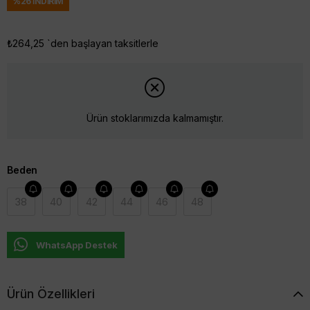
%
26
İNDIRIM
₺264,25
`den başlayan taksitlerle
Ürün stoklarımızda kalmamıştır.
Beden
38
40
42
44
46
48
WhatsApp Destek
Ürün Özellikleri