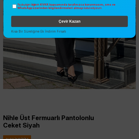
KVKK kapsamında tarafınızca korunmasını, sms ve
Paylaştığım bilgilerin
WhatsApp üzerinden bilgilendirmeleri almayı
kabul ediyorum.
Çevir Kazan
Kısa Bir Süreliğine Ek İndirim Fırsatı
Nihle Üst Fermuarlı Pantolonlu
Ceket Siyah