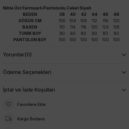
Nihle Üst Fermuarlı Pantolonlu Ceket Siyah
BEDEN
38
40
42
44
46
48
GÖĞÜS CM
100
104
108
112
116
120
BASEN
110
114
118
120
124
128
TUNİK BOY
80
80
80
80
80
80
PANTOLON BOY
100
100
100
100
100
100
Yorumlar
(0)
Ödeme Seçenekleri
İptal ve İade Koşulları
Favorilere Ekle
Kargo Bedava