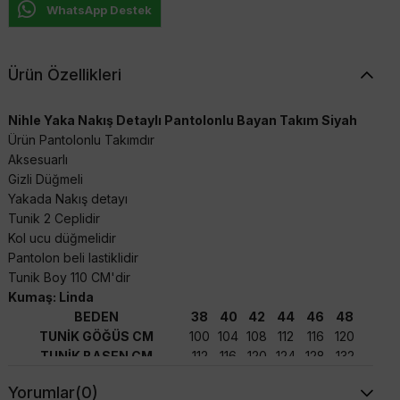
WhatsApp Destek
Ürün Özellikleri
Nihle Yaka Nakış Detaylı Pantolonlu Bayan Takım Siyah
Ürün Pantolonlu Takımdır
Aksesuarlı
Gizli Düğmeli
Yakada Nakış detayı
Tunik 2 Ceplidir
Kol ucu düğmelidir
Pantolon beli lastiklidir
Tunik Boy 110 CM'dir
Kumaş: Linda
BEDEN
38
40
42
44
46
48
TUNİK GÖĞÜS CM
100
104
108
112
116
120
TUNİK BASEN CM
112
116
120
124
128
132
TUNİK BOY CM
110
110
110
110
110
110
Yorumlar
(0)
PANTOLON BOY CM
100
100
100
100
100
100