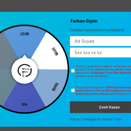
Furkan Giyim
Fırsatlar Dünyasına Hoş Geldiniz
150₺
300₺
Tanıtım, pazarlama, reklam ve benzeri am
tarafıma ticari elektronik ileti gönderilme
veriyorum.
Elektronik Ticari İleti Aydınl
okudum onay veriyorum.
500₺
Paylaştığım bilgilerin
KVKK kapsamında 
korunmasını, sms ve WhatsApp üzerind
bilgilendirmeleri almayı
kabul ediyorum
%5
Çevir Kazan
Kısa Bir Süreliğine Ek İndirim Fırsatı