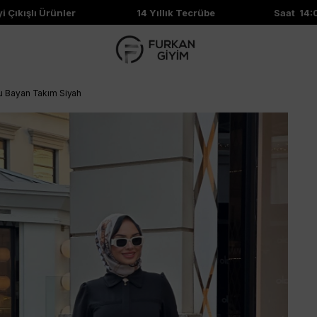
ıkışlı Ürünler
14 Yıllık Tecrübe
Saat 14:00'
lu Bayan Takım Siyah