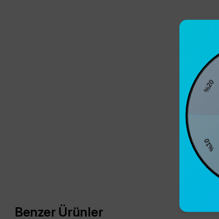
%20
%10
Benzer Ürünler