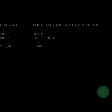
RUMSAL
Öne Çıkan Kategoriler
ızda
Dış Giyim
klerimiz
Tesettür Tunik
Etek
Damgası
Elbise