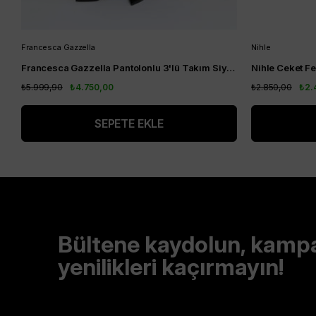
Francesca Gazzella
Nihle
Francesca Gazzella Pantolonlu 3'lü Takım Siyah
₺5.999,90
₺4.750,00
₺2.850,00
₺2.
SEPETE EKLE
Bültene kaydolun, kamp
yenilikleri kaçırmayın!