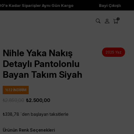
e Kadar Siparişler Aynı Gün Kargo
Bayi Çıkışlı Ürünler
0
Nihle Yaka Nakış
2025 Yaz
Detaylı Pantolonlu
Bayan Takım Siyah
%
12
İNDIRIM
₺2.850,00
₺2.500,00
₺338,78
`den başlayan taksitlerle
Ürünün Renk Seçenekleri