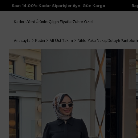
Saat 14:00'e Kadar Siparişler Aynı Gün Kargo
Bayi Ç
Kadın
Yeni Ürünler
Çılgın Fiyatlar
Zuhre Özel
Anasayfa
Kadın
Alt Üst Takım
Nihle Yaka Nakış Detaylı Pantolon