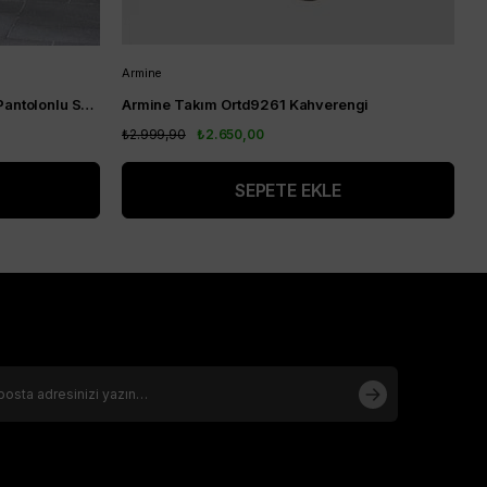
Armine
N
Nihle Ceket Fermuarlı Kapüşonlu Pantolonlu Spor Bayan Takım Lacivert
Armine Takım Ortd9261 Kahverengi
N
₺2.999,90
₺2.650,00
₺
SEPETE EKLE