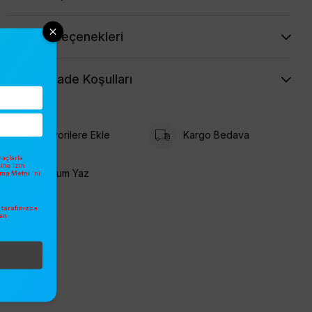
Ödeme Seçenekleri
İptal ve İade Koşulları
Favorilere Ekle
Kargo Bedava
açlarla
sine izin
Yorum Yaz
atma Metni
'ni
tarafınızca
en
.