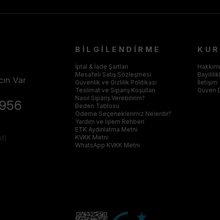
BİLGİLENDİRME
KU
İptal & İade Şartları
Hakkım
Mesafeli Satış Sözleşmesi
Bayilili
cın Var
Güvenlik ve Gizlilik Politikası
İletişim
Teslimat ve Sipariş Koşulları
Güven 
Nasıl Sipariş Verebilirim?
4956
Beden Tablosu
Ödeme Seçeneklerimiz Nelerdir?
Yardım ve İşlem Rehberi
ETK Aydınlatma Metni
ed]
KVKK Metni
WhatsApp KVKK Metni