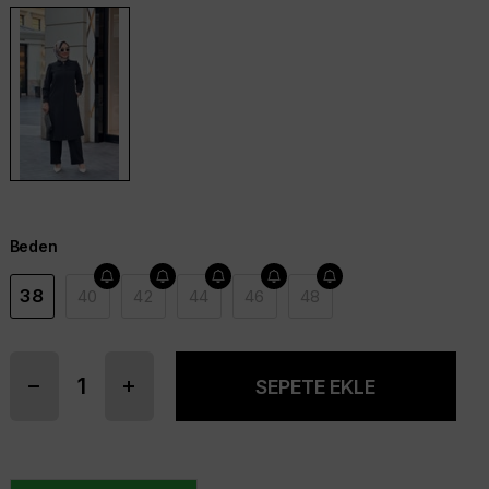
Beden
38
40
42
44
46
48