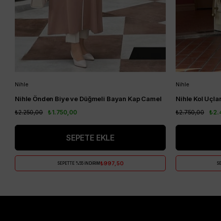
Nihle
Nihle
Nihle Önden Biye ve Düğmeli Bayan Kap Camel
₺2.250,00
₺1.750,00
₺2.750,00
₺2.
SEPETE EKLE
₺997,50
SEPETTE %55 İNDİRİM
SE