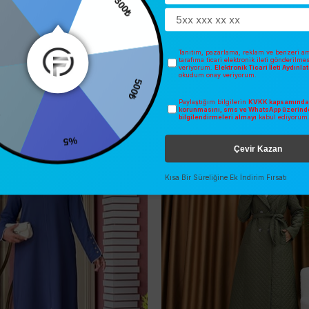
300₺
Tanıtım, pazarlama, reklam ve benzeri am
tarafıma ticari elektronik ileti gönderilme
veriyorum.
Elektronik Ticari İleti Aydınl
okudum onay veriyorum.
500₺
Paylaştığım bilgilerin
KVKK kapsamında 
İNDIRIM
korunmasını, sms ve WhatsApp üzerind
bilgilendirmeleri almayı
kabul ediyorum
O
ÜCRETSIZ KARGO
%5
Çevir Kazan
Kısa Bir Süreliğine Ek İndirim Fırsatı