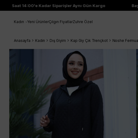
Saat 14:00'e Kadar Siparişler Aynı Gün Kargo
Bayi 
Kadın
Yeni Ürünler
Çılgın Fiyatlar
Zuhre Özel
Anasayfa
Kadın
Dış Giyim
Kap Giy Çık Trençkot
Noshe Fermuar