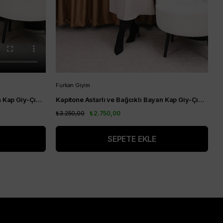
Furkan Giyim
F
Kapitone Astarlı ve Bağcıklı Bayan Kap Giy-Çık Haki
Kapitone Astarlı ve Bağcıklı Bayan Kap Giy-Çık Krem
₺3.250,00
₺2.750,00
₺
SEPETE EKLE