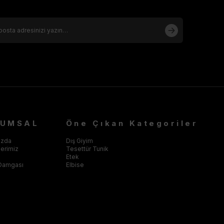
RUMSAL
Öne Çıkan Kategoriler
ızda
Dış Giyim
klerimiz
Tesettür Tunik
Etek
Damgası
Elbise