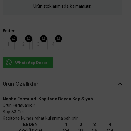
Ürün stoklarımızda kalmamıştır.
Beden
1
2
3
4
WhatsApp Destek
Ürün Özellikleri
Noshe Fermuarlı Kapitone Bayan Kap Siyah
Ürün Fermuarlıdır
Boy 83 Cm
Kapitone kumaş rahat kullanıma sahiptir
BEDEN
1
2
3
4
GÖĞÜS CM
106
112
118
124