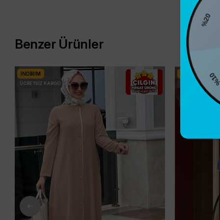
%20
Benzer Ürünler
%10
İNDIRIM
İNDIRIM
ÜCRETSIZ KARGO
ÜCRETSIZ KARG