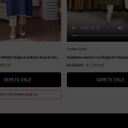
Furkan Giyim
Nihle Kol Uçları Metal Düğme Detaylı Bayan Kap İndigo
450,00
₺3.250,00
₺2.750,00
SEPETE EKLE
SEPETE EKLE
₺1396,50
PETTE %55 İNDİRİM