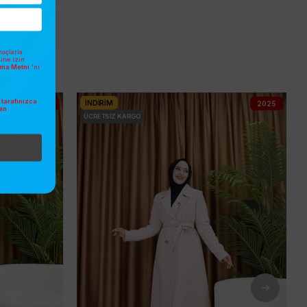
açlarla
sine izin
atma Metni
'ni
tarafınızca
İNDIRIM
2025
2025
en
.
ÜCRETSIZ KARGO