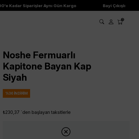
'e Kadar Siparişler Aynı Gün Kargo
Bayi Çıkışlı Ürünler
0
Noshe Fermuarlı
Kapitone Bayan Kap
Siyah
%
36
İNDIRIM
₺230,37
`den başlayan taksitlerle