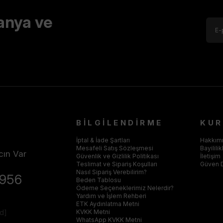
anya ve
BİLGİLENDİRME
KU
İptal & İade Şartları
Hakkım
Mesafeli Satış Sözleşmesi
Bayilili
cın Var
Güvenlik ve Gizlilik Politikası
İletişim
Teslimat ve Sipariş Koşulları
Güven 
Nasıl Sipariş Verebilirim?
4956
Beden Tablosu
Ödeme Seçeneklerimiz Nelerdir?
Yardım ve İşlem Rehberi
ETK Aydınlatma Metni
ed]
KVKK Metni
WhatsApp KVKK Metni