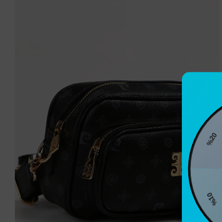
%20
%10