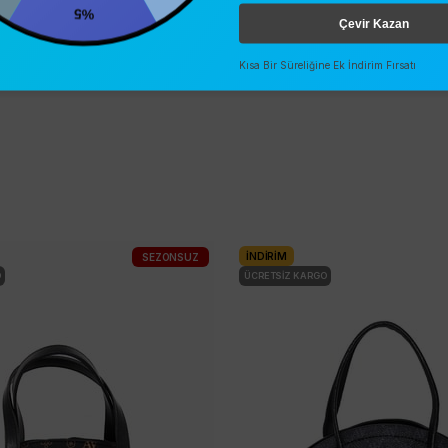
%5
Çevir Kazan
Kısa Bir Süreliğine Ek İndirim Fırsatı
İNDIRIM
SEZONSUZ
O
ÜCRETSIZ KARGO