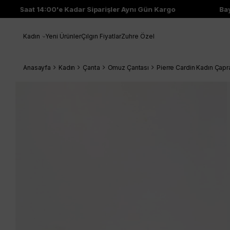
Saat 14:00'e Kadar Siparişler Aynı Gün Kargo
Bayi 
Kadın
Yeni Ürünler
Çılgın Fiyatlar
Zuhre Özel
Anasayfa
Kadın
Çanta
Omuz Çantası
Pierre Cardin Kadın Ça