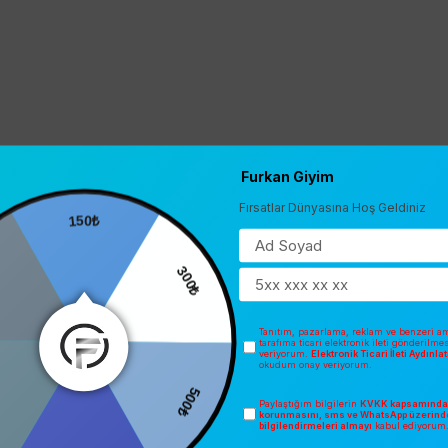
Furkan Giyim
Fırsatlar Dünyasına Hoş Geldiniz
150₺
300₺
Tanıtım, pazarlama, reklam ve benzeri am
tarafıma ticari elektronik ileti gönderilme
veriyorum.
Elektronik Ticari İleti Aydınl
okudum onay veriyorum.
500₺
Paylaştığım bilgilerin
KVKK kapsamında 
korunmasını, sms ve WhatsApp üzerind
bilgilendirmeleri almayı
kabul ediyorum