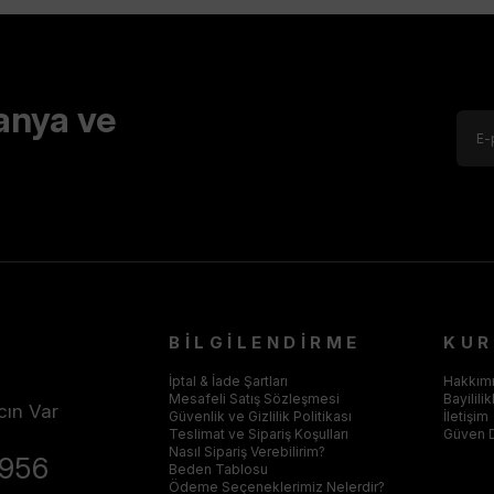
anya ve
BİLGİLENDİRME
KU
İptal & İade Şartları
Hakkım
Mesafeli Satış Sözleşmesi
Bayilili
cın Var
Güvenlik ve Gizlilik Politikası
İletişim
Teslimat ve Sipariş Koşulları
Güven 
Nasıl Sipariş Verebilirim?
4956
Beden Tablosu
Ödeme Seçeneklerimiz Nelerdir?