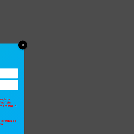
açlarla
sine izin
atma Metni
'ni
tarafınızca
en
.