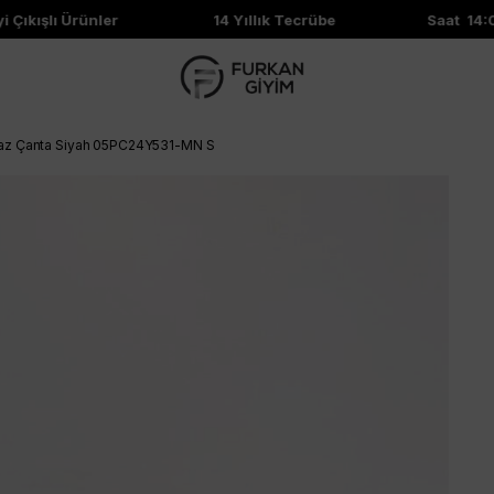
Çıkışlı Ürünler
14 Yıllık Tecrübe
Saat 14:00'
praz Çanta Siyah 05PC24Y531-MN S