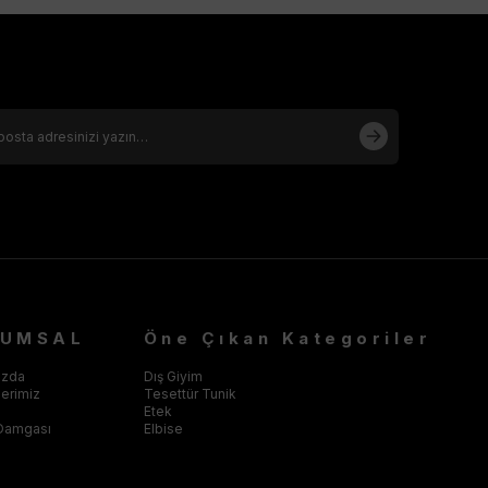
RUMSAL
Öne Çıkan Kategoriler
ızda
Dış Giyim
klerimiz
Tesettür Tunik
Etek
Damgası
Elbise