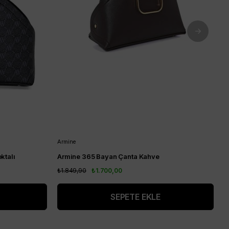
Armine
A
ktalı
Armine 365 Bayan Çanta Kahve
A
₺1.849,90
₺1.700,00
₺
SEPETE EKLE