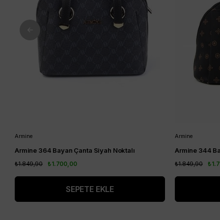
Armine
Armine
Armine 364 Bayan Çanta Siyah Noktalı
Armine 344 Ba
₺1.849,90
₺1.700,00
₺1.849,90
₺1.
SEPETE EKLE