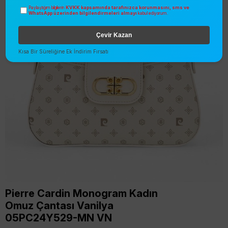
KVKK kapsamında tarafınızca korunmasını, sms ve
Paylaştığım bilgilerin
WhatsApp üzerinden bilgilendirmeleri almayı
kabul ediyorum.
Çevir Kazan
Kısa Bir Süreliğine Ek İndirim Fırsatı
Pierre Cardin Monogram Kadın
Omuz Çantası Vanilya
05PC24Y529-MN VN