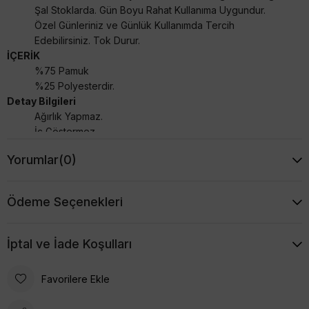
Şal Stoklarda. Gün Boyu Rahat Kullanıma Uygundur.
Özel Günleriniz ve Günlük Kullanımda Tercih
Edebilirsiniz. Tok Durur.
İÇERİK
%75 Pamuk
%25 Polyesterdir.
Detay Bilgileri
Ağırlık Yapmaz.
İç Göstermez.
75x180cm ölçülerindedir.
Yorumlar
(0)
4 Mevsim Kullanıma Uygundur.
Terletme Yapmaz.
Ödeme Seçenekleri
İptal ve İade Koşulları
Favorilere Ekle