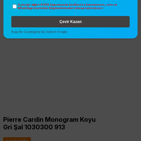
KVKK kapsamında tarafınızca korunmasını, sms ve
Paylaştığım bilgilerin
WhatsApp üzerinden bilgilendirmeleri almayı
kabul ediyorum.
Çevir Kazan
Kısa Bir Süreliğine Ek İndirim Fırsatı
Pierre Cardin Monogram Koyu
Gri Şal 1030300 913