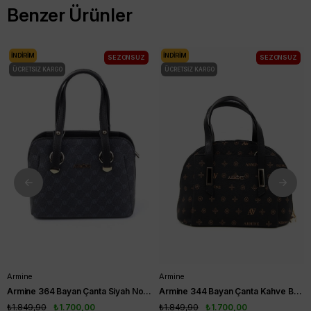
Benzer Ürünler
İNDIRIM
İNDIRIM
SEZONSUZ
SEZONSUZ
ÜCRETSIZ KARGO
ÜCRETSIZ KARGO
Armine
Armine
Armine 364 Bayan Çanta Siyah Noktalı
Armine 344 Bayan Çanta Kahve Baskılı
₺1.849,90
₺1.700,00
₺1.849,90
₺1.700,00