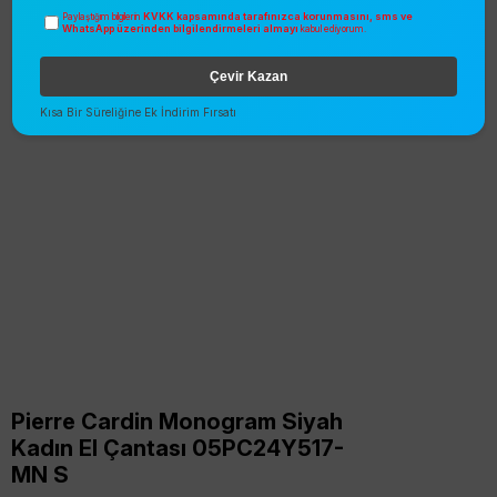
KVKK kapsamında tarafınızca korunmasını, sms ve
Paylaştığım bilgilerin
WhatsApp üzerinden bilgilendirmeleri almayı
kabul ediyorum.
Çevir Kazan
Kısa Bir Süreliğine Ek İndirim Fırsatı
Pierre Cardin Monogram Siyah
Kadın El Çantası 05PC24Y517-
MN S