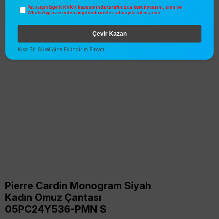
KVKK kapsamında tarafınızca korunmasını, sms ve
Paylaştığım bilgilerin
WhatsApp üzerinden bilgilendirmeleri almayı
kabul ediyorum.
Çevir Kazan
Kısa Bir Süreliğine Ek İndirim Fırsatı
Pierre Cardin Monogram Siyah
Kadın Omuz Çantası
05PC24Y536-PMN S