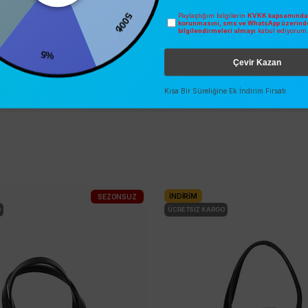
500₺
Paylaştığım bilgilerin
KVKK kapsamında 
0
korunmasını, sms ve WhatsApp üzerind
bilgilendirmeleri almayı
kabul ediyorum
%5
Çevir Kazan
Kısa Bir Süreliğine Ek İndirim Fırsatı
İNDIRIM
SEZONSUZ
O
ÜCRETSIZ KARGO