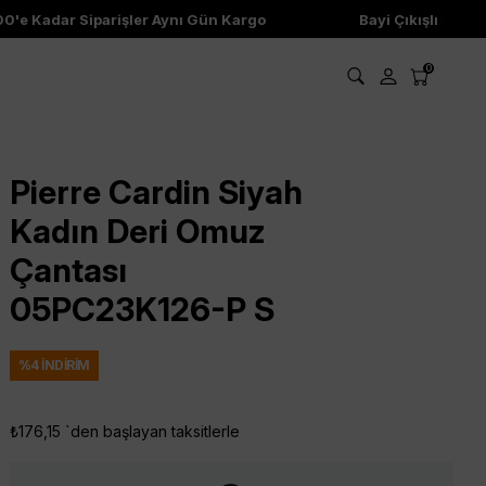
e Kadar Siparişler Aynı Gün Kargo
Bayi Çıkışlı Ürünler
0
Pierre Cardin Siyah
Kadın Deri Omuz
Çantası
05PC23K126-P S
%
4
İNDIRIM
₺176,15
`den başlayan taksitlerle