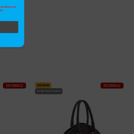
tarafınızca
en
.
İNDIRIM
SEZONSUZ
SEZONSUZ
ÜCRETSIZ KARGO