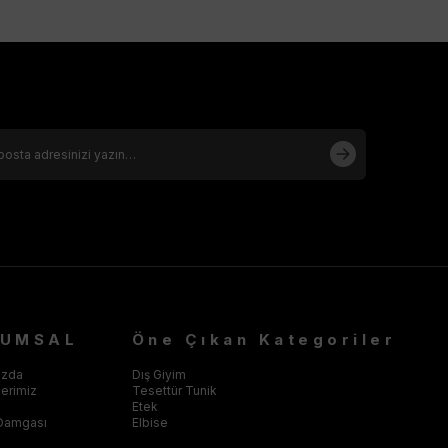
RUMSAL
Öne Çıkan Kategoriler
ızda
Dış Giyim
klerimiz
Tesettür Tunik
Etek
Damgası
Elbise