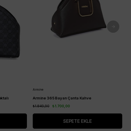
Armine
A
ktalı
Armine 365 Bayan Çanta Kahve
A
₺1.849,90
₺1.700,00
₺
SEPETE EKLE