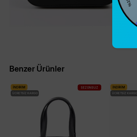
%1
Benzer Ürünler
İNDIRIM
İNDIRIM
SEZONSUZ
ÜCRETSIZ KARGO
ÜCRETSIZ KARG