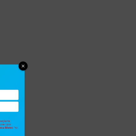
açlarla
sine izin
atma Metni
'ni