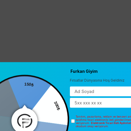
Furkan Giyim
Fırsatlar Dünyasına Hoş Geldiniz
150₺
300₺
Tanıtım, pazarlama, reklam ve benzeri am
tarafıma ticari elektronik ileti gönderilme
veriyorum.
Elektronik Ticari İleti Aydınl
okudum onay veriyorum.