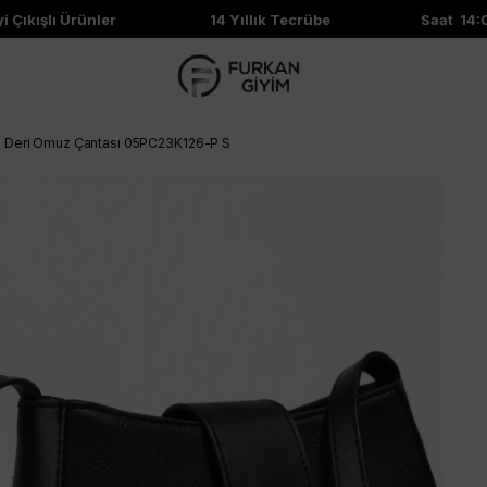
ıkışlı Ürünler
14 Yıllık Tecrübe
Saat 14:00'
ın Deri Omuz Çantası 05PC23K126-P S