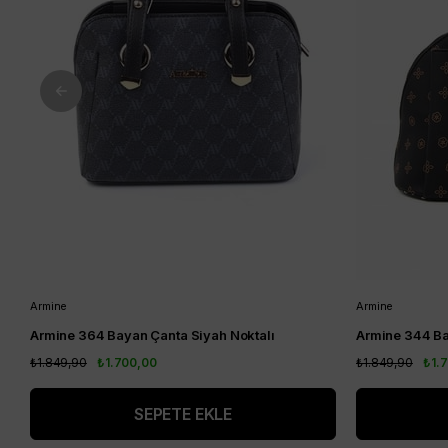
Armine
Armine
Armine 364 Bayan Çanta Siyah Noktalı
Armine 344 Ba
₺1.849,90
₺1.700,00
₺1.849,90
₺1.
SEPETE EKLE