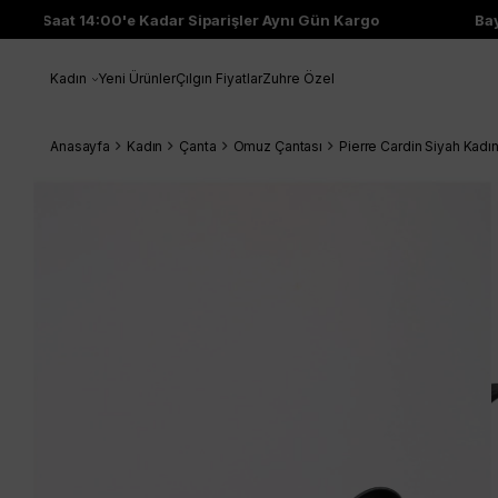
Saat 14:00'e Kadar Siparişler Aynı Gün Kargo
Bayi Ç
Kadın
Yeni Ürünler
Çılgın Fiyatlar
Zuhre Özel
Anasayfa
Kadın
Çanta
Omuz Çantası
Pierre Cardin Siyah Kad