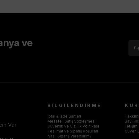
anya ve
BİLGİLENDİRME
KU
İptal & İade Şartları
Hakkım
Mesafeli Satış Sözleşmesi
Bayilili
cın Var
Güvenlik ve Gizlilik Politikası
İletişim
Teslimat ve Sipariş Koşulları
Güven 
Nasıl Sipariş Verebilirim?