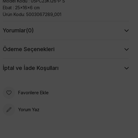
Model Kodu : 05PC23K126-P S
Ebat : 25x16x6 cm
Ürün Kodu: 5003067289_001
Yorumlar
(0)
Ödeme Seçenekleri
İptal ve İade Koşulları
Favorilere Ekle
Yorum Yaz