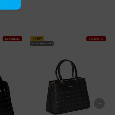
kombinlerinizde ister şık davetlerinizde stilinizin
imza parçası olacak.
İNDIRIM
SEZONSUZ
SEZONSUZ
ÜCRETSIZ KARGO