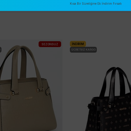
Kısa Bir Süreliğine Ek İndirim Fırsatı
İNDIRIM
SEZONSUZ
O
ÜCRETSIZ KARGO