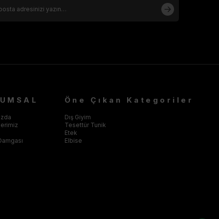
RUMSAL
Öne Çıkan Kategoriler
ızda
Dış Giyim
klerimiz
Tesettür Tunik
Etek
Damgası
Elbise