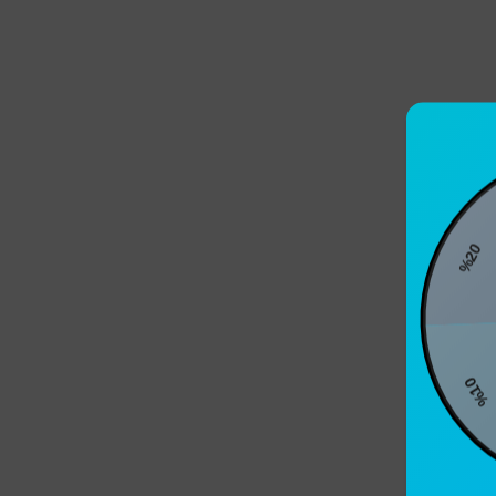
%20
%10