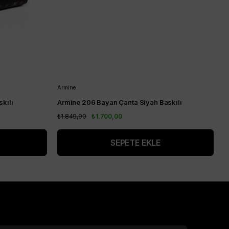
Armine
A
kılı
Armine 206 Bayan Çanta Siyah Baskılı
A
₺1.849,90
₺1.700,00
₺
SEPETE EKLE