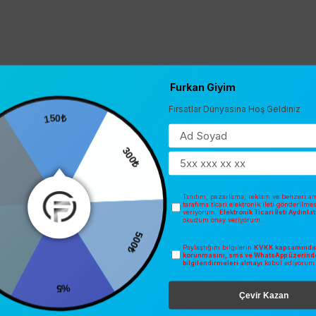
Furkan Giyim
Fırsatlar Dünyasına Hoş Geldiniz
150₺
300₺
Tanıtım, pazarlama, reklam ve benzeri am
tarafıma ticari elektronik ileti gönderilme
veriyorum.
Elektronik Ticari İleti Aydınl
okudum onay veriyorum.
500₺
Paylaştığım bilgilerin
KVKK kapsamında 
korunmasını, sms ve WhatsApp üzerind
bilgilendirmeleri almayı
kabul ediyorum
%5
Çevir Kazan