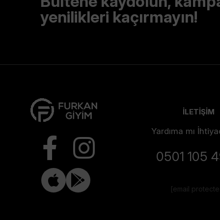
Bültene kaydolun, kamp
yenilikleri kaçırmayın!
İLETİŞİM
Yardıma mı İhtiya
0501 105 
[email protect