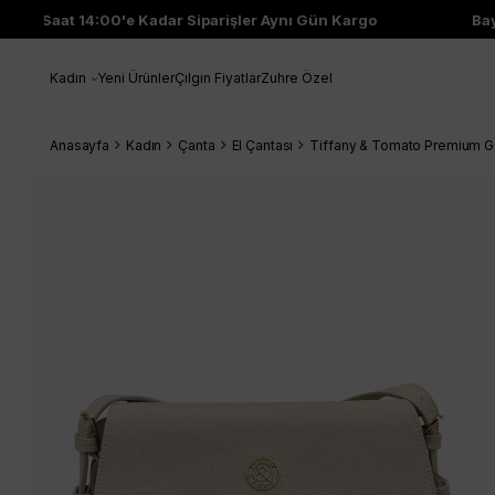
Saat 14:00'e Kadar Siparişler Aynı Gün Kargo
Bayi 
Kadın
Yeni Ürünler
Çılgın Fiyatlar
Zuhre Özel
Anasayfa
Kadın
Çanta
El Çantası
Tiffany & Tomato Premium Gol