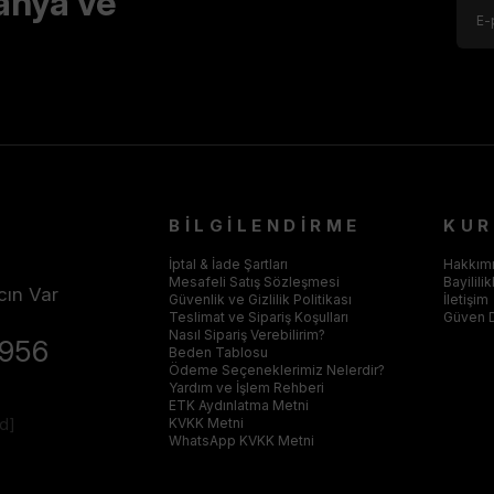
anya ve
BİLGİLENDİRME
KU
İptal & İade Şartları
Hakkım
Mesafeli Satış Sözleşmesi
Bayilili
cın Var
Güvenlik ve Gizlilik Politikası
İletişim
Teslimat ve Sipariş Koşulları
Güven 
Nasıl Sipariş Verebilirim?
4956
Beden Tablosu
Ödeme Seçeneklerimiz Nelerdir?
Yardım ve İşlem Rehberi
ETK Aydınlatma Metni
ed]
KVKK Metni
WhatsApp KVKK Metni