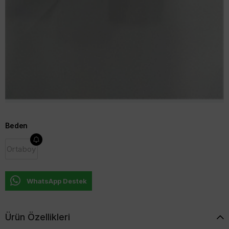
%
5
İNDIRIM
₺128,72
`den başlayan taksitlerle
Ürün stoklarımızda kalmamıştır.
Beden
Ortaboy
WhatsApp Destek
Ürün Özellikleri