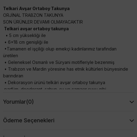
Telkari Avşar Ortaboy Takunya
ORJİNAL TRABZON TAKUNYA
SON ÜRÜNLER DEVAMI OLMAYACAKTIR
Telkari avşar ortaboy takunya
• 5 cm yüksekliği ile
• 6x18 cm genişliği ile
•Tamamen el işçiliği olup emekçi kadınlarımız tarafından
üretilen
• Geleneksel Osmanlı ve Süryani motifleriyle bezenmiş
• Trabzon ve Mardin yöresine has etnik kültürleri bünyesinde
barındıran
• Dekorasyon ürünü telkâri avşar ortaboy takunya
parfüm, deodorant, sabun, su ve çamaşır suyu gibi
maddelerden uzak tutarak uzatabilirsiniz. Ürünlerimizin tamamı
Yorumlar
(0)
el emeği ile üretilmiştir ve ısıl işlem uygulanması sebebiyle ürün
ağırlığında ± %5 ve ebatlarında ± 3 cm sapma olabilmektedir.
Not:
Telkari ürünlerimiz bakır üzeri saf 1000 ayar gümüş ile
Ödeme Seçenekleri
kaplanmaktadır. İstenildiği taktirde saf gümüş olarak da
üretmekteyiz.