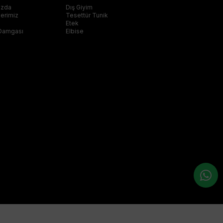
ızda
Dış Giyim
klerimiz
Tesettür Tunik
Etek
Damgası
Elbise