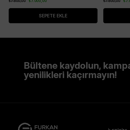
₺7.800,00
₺7.000,00
₺7.800,00
₺7.
SEPETE EKLE
Bültene kaydolun, kamp
yenilikleri kaçırmayın!