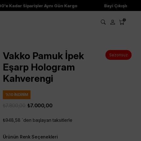
e Kadar Siparişler Aynı Gün Kargo
Bayi Çıkışlı Ürünler
0
Vakko Pamuk İpek
Sezonsuz
Eşarp Hologram
Kahverengi
%
10
İNDIRIM
₺7.800,00
₺7.000,00
₺948,58
`den başlayan taksitlerle
Ürünün Renk Seçenekleri