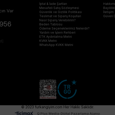
İptal & İade Şartları
Hakkım
Mesafeli Satış Sözleşmesi
Bayilili
cın Var
Güvenlik ve Gizlilik Politikası
İletişim
Teslimat ve Sipariş Koşulları
Güven 
Nasıl Sipariş Verebilirim?
4956
Beden Tablosu
Ödeme Seçeneklerimiz Nelerdir?
Yardım ve İşlem Rehberi
ETK Aydınlatma Metni
ed]
KVKK Metni
WhatsApp KVKK Metni
© 2023 furkangiyim.com Her Hakkı Saklıdır.
Q Plus Media-Dijital Pazarlama Ajansı