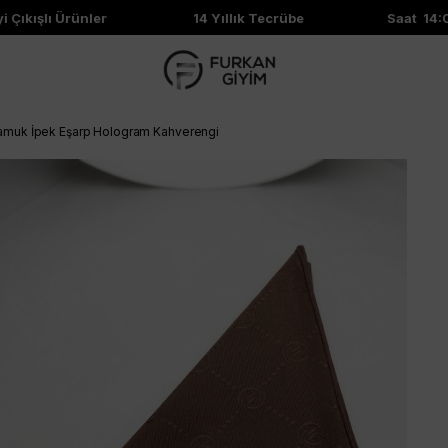
ıkışlı Ürünler
14 Yıllık Tecrübe
Saat 14:00'
amuk İpek Eşarp Hologram Kahverengi