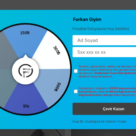
Furkan Giyim
Fırsatlar Dünyasına Hoş Geldiniz
150₺
300₺
Tanıtım, pazarlama, reklam ve benzeri am
tarafıma ticari elektronik ileti gönderilme
veriyorum.
Elektronik Ticari İleti Aydınl
okudum onay veriyorum.
500₺
Paylaştığım bilgilerin
KVKK kapsamında 
korunmasını, sms ve WhatsApp üzerind
bilgilendirmeleri almayı
kabul ediyorum
%5
Çevir Kazan
İNDIRIM
SEZONSUZ
O
ÜCRETSIZ KARGO
Kısa Bir Süreliğine Ek İndirim Fırsatı