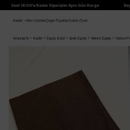
Saat 14:00'e Kadar Siparişler Aynı Gün Kargo
Bayi Ç
Kadın
Yeni Ürünler
Çılgın Fiyatlar
Zuhre Özel
Anasayfa
Kadın
Eşarp & Şal
İpek Eşarp
Vakko Eşarp
Vakko P