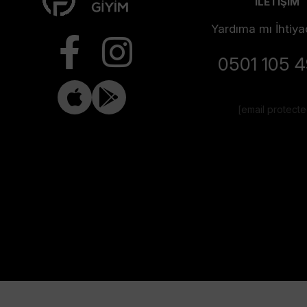
İLETİŞİM
Yardıma mı İhtiya
0501 105 
[email protect