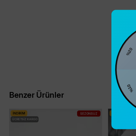
%20
%10
Benzer Ürünler
İNDIRIM
İNDIRIM
SEZONSUZ
ÜCRETSIZ KARGO
ÜCRETSIZ KARG