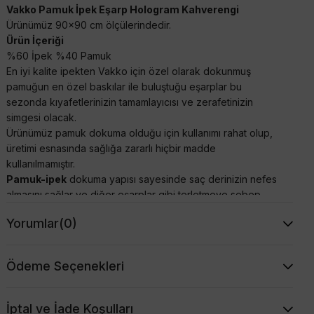
Vakko Pamuk İpek Eşarp Hologram Kahverengi
Ürünümüz 90x90 cm ölçülerindedir.
Ürün İçeriği
%60 İpek %40 Pamuk
En iyi kalite ipekten Vakko için özel olarak dokunmuş
pamuğun en özel baskılar ile buluştuğu eşarplar bu
sezonda kıyafetlerinizin tamamlayıcısı ve zerafetinizin
simgesi olacak.
Ürünümüz pamuk dokuma olduğu için kullanımı rahat olup,
üretimi esnasında sağlığa zararlı hiçbir madde
kullanılmamıştır.
Pamuk-ipek
dokuma yapısı sayesinde saç derinizin nefes
almasını sağlar ve diğer eşarplar gibi terletmeye sebep
olmaz.
Yorumlar
(0)
Pamuk-ipek dokusu ile eşarbınız kolayca şekil alır ve
başınızda kayma yapmadan rahatlıkla kullanım olanağı
sağlar.
Ödeme Seçenekleri
Üstün kalite işçilik ile üretimi sayesinde çok şık bir
görünüme sahip olmakla birlikte, dijital olarak
renklendirildiği için çok canlı ve doğal bir görünüme sahiptir.
İptal ve İade Koşulları