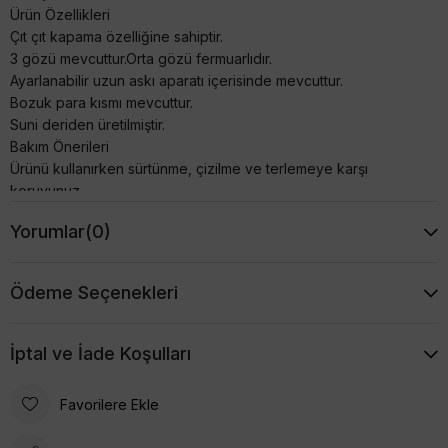
Ürün Özellikleri
Çıt çıt kapama özelliğine sahiptir.
3 gözü mevcuttur.Orta gözü fermuarlıdır.
Ayarlanabilir uzun askı aparatı içerisinde mevcuttur.
Bozuk para kısmı mevcuttur.
Suni deriden üretilmiştir.
Bakım Önerileri
Ürünü kullanırken sürtünme, çizilme ve terlemeye karşı
koruyunuz.
Çantanızı haftada bir kez kuru ve temiz bir bezle
Yorumlar
(0)
parlatabilirsiniz. Bu minimal bakım ile çantanız uzun ömürlü
kullanım sağlayacaktır.
Çantanızın üzerine kesinlikle kimyasal ürünler kullanmayınız.
Ödeme Seçenekleri
İptal ve İade Koşulları
Favorilere Ekle