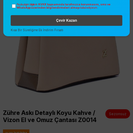
KVKK kapsamında tarafınızca korunmasını, sms ve
Paylaştığım bilgilerin
WhatsApp üzerinden bilgilendirmeleri almayı
kabul ediyorum.
Çevir Kazan
Kısa Bir Süreliğine Ek İndirim Fırsatı
Zühre Askı Detaylı Koyu Kahve /
Sezonsuz
Vizon El ve Omuz Çantası Z0014