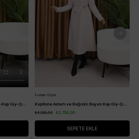
Furkan Giyim
F
Kapitone Astarlı ve Bağcıklı Bayan Kap Giy-Çık Haki
Kapitone Astarlı ve Bağcıklı Bayan Kap Giy-Çık Krem
₺3.250,00
₺2.750,00
₺
SEPETE EKLE