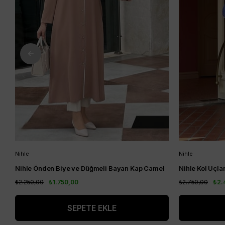
Nihle
Nihle
Nihle Önden Biye ve Düğmeli Bayan Kap Camel
₺2.250,00
₺1.750,00
₺2.750,00
₺2.
SEPETE EKLE