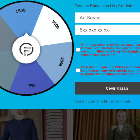
Fırsatlar Dünyasına Hoş Geldiniz
150₺
0
300₺
Tanıtım, pazarlama, reklam ve benzeri am
tarafıma ticari elektronik ileti gönderilme
veriyorum.
Elektronik Ticari İleti Aydınl
okudum onay veriyorum.
500₺
Paylaştığım bilgilerin
KVKK kapsamında 
korunmasını, sms ve WhatsApp üzerind
bilgilendirmeleri almayı
kabul ediyorum
%5
Çevir Kazan
İNDIRIM
O
ÜCRETSIZ KARGO
Kısa Bir Süreliğine Ek İndirim Fırsatı