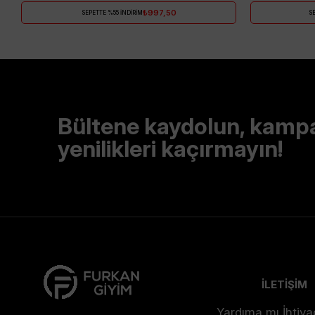
₺997,50
SEPETTE %55 İNDİRİM
SE
Bültene kaydolun, kamp
yenilikleri kaçırmayın!
İLETİŞİM
Yardıma mı İhtiya