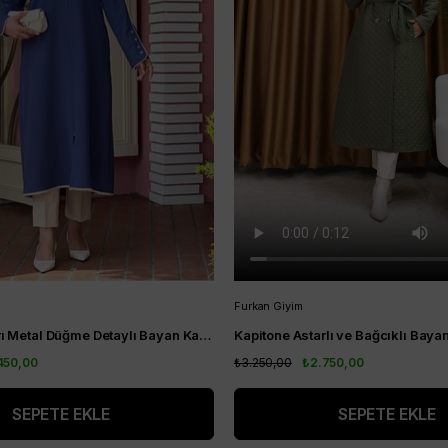
Furkan Giyim
Nihle Kol Uçları Metal Düğme Detaylı Bayan Kap İndigo
450,00
₺3.250,00
₺2.750,00
SEPETE EKLE
SEPETE EKLE