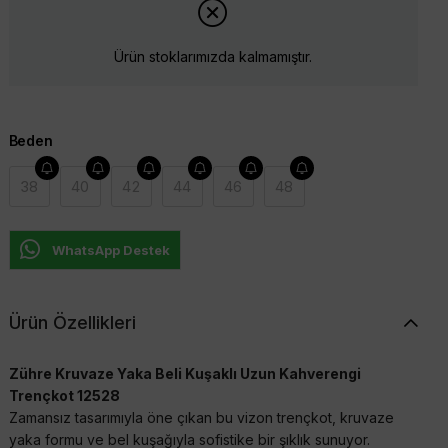
Ürün stoklarımızda kalmamıştır.
Beden
38
40
42
44
46
48
WhatsApp Destek
Ürün Özellikleri
Zühre Kruvaze Yaka Beli Kuşaklı Uzun Kahverengi
Trençkot 12528
Zamansız tasarımıyla öne çıkan bu vizon trençkot, kruvaze
yaka formu ve bel kuşağıyla sofistike bir şıklık sunuyor.