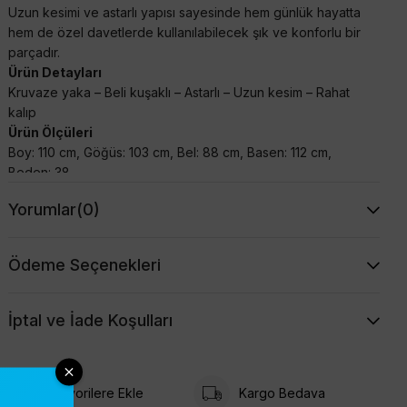
Uzun kesimi ve astarlı yapısı sayesinde hem günlük hayatta
hem de özel davetlerde kullanılabilecek şık ve konforlu bir
parçadır.
Ürün Detayları
Kruvaze yaka – Beli kuşaklı – Astarlı – Uzun kesim – Rahat
kalıp
Ürün Ölçüleri
Boy: 110 cm, Göğüs: 103 cm, Bel: 88 cm, Basen: 112 cm,
Beden: 38
Bedenler arası fark 4 cm’dir.
Yorumlar
(0)
Kumaş Bilgisi
%53 Pamuk – %47 Polyester
Modelin Ölçüleri
Ödeme Seçenekleri
Boy: 177 cm, Göğüs: 83 cm, Bel: 63 cm, Basen: 90 cm
BEDEN
38
40
42
44
46
GÖĞÜS CM
102
106
110
114
118
İptal ve İade Koşulları
BEL
88
88
88
88
88
BASEN CM
112
116
120
124
128
BOY
110
110
110
110
110
Favorilere Ekle
Kargo Bedava