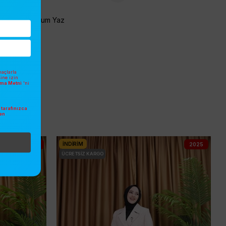
Yorum Yaz
açlarla
sine izin
atma Metni
'ni
tarafınızca
en
.
İNDIRIM
2025
2025
ÜCRETSIZ KARGO