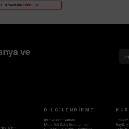
₺1396,50
PETTE %55 İNDİRİM
anya ve
BİLGİLENDİRME
KU
İptal & İade Şartları
Hakkım
Mesafeli Satış Sözleşmesi
Bayilili
cın Var