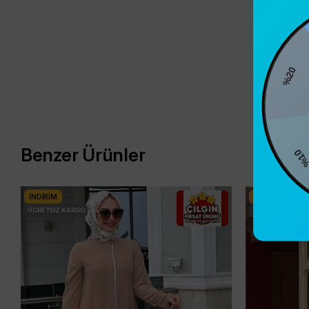
%2
%10
Benzer Ürünler
İNDIRIM
İNDIRIM
ÜCRETSIZ KARGO
ÜCRETSIZ KARG