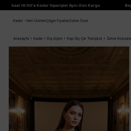
Saat 14:00'e Kadar Siparişler Aynı Gün Kargo
Bayi Ç
Kadın
Yeni Ürünler
Çılgın Fiyatlar
Zuhre Özel
Anasayfa
Kadın
Dış Giyim
Kap Giy Çık Trençkot
Zühre Kruvaze