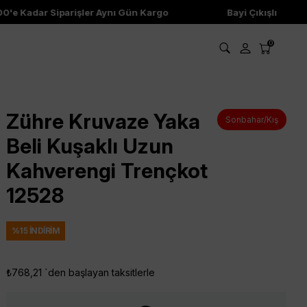
e Kadar Siparişler Aynı Gün Kargo
Bayi Çıkışlı Ürünler
0
Zühre Kruvaze Yaka
Sonbahar/Kış
Beli Kuşaklı Uzun
Kahverengi Trençkot
12528
%
15
İNDIRIM
₺768,21
`den başlayan taksitlerle