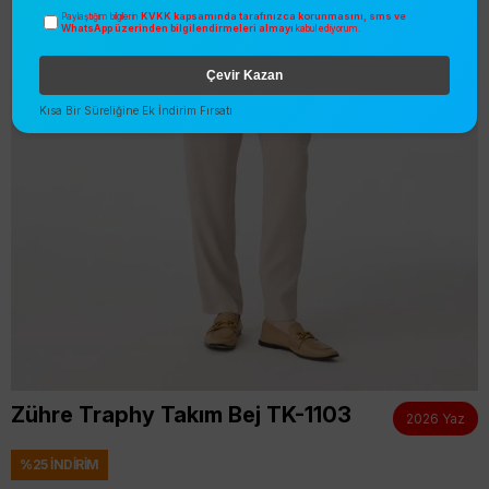
KVKK kapsamında tarafınızca korunmasını, sms ve
Paylaştığım bilgilerin
WhatsApp üzerinden bilgilendirmeleri almayı
kabul ediyorum.
Çevir Kazan
Kısa Bir Süreliğine Ek İndirim Fırsatı
Zühre Traphy Takım Bej TK-1103
2026 Yaz
%
25
İNDIRIM