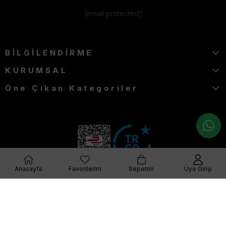
[email protected]
BİLGİLENDİRME
KURUMSAL
Öne Çıkan Kategoriler
Anasayfa
Favorilerim
Sepetim
Üye Girişi
© 2023 furkangiyim.com Her Hakkı Saklıdır.
Q Plus Media-Dijital Pazarlama Ajansı