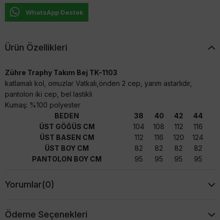
WhatsApp Destek
Ürün Özellikleri
Zühre Traphy Takım Bej TK-1103
katlamalı kol, omuzlar Vatkalı,önden 2 cep, yarım astarlıdır,
pantolon iki cep, bel lastikli
Kumaş: %100 polyester
BEDEN
38
40
42
44
ÜST GÖĞÜS CM
104
108
112
116
ÜST BASEN CM
112
116
120
124
ÜST BOY CM
82
82
82
82
PANTOLON BOY CM
95
95
95
95
Yorumlar
(0)
Ödeme Seçenekleri