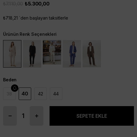
₺7.110,00
₺5.300,00
₺718,21
`den başlayan taksitlerle
Ürünün Renk Seçenekleri
Beden
40
38
42
44