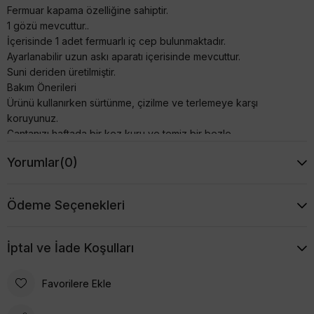
Fermuar kapama özelliğine sahiptir.
1 gözü mevcuttur..
İçerisinde 1 adet fermuarlı iç cep bulunmaktadır.
Ayarlanabilir uzun askı aparatı içerisinde mevcuttur.
Suni deriden üretilmiştir.
Bakım Önerileri
Ürünü kullanırken sürtünme, çizilme ve terlemeye karşı
koruyunuz.
Çantanızı haftada bir kez kuru ve temiz bir bezle
parlatabilirsiniz. Bu minimal bakım ile çantanız uzun ömürlü
Yorumlar
(0)
kullanım sağlayacaktır.
Çantanızın üzerine kesinlikle kimyasal ürünler kullanmayınız.
Ödeme Seçenekleri
İptal ve İade Koşulları
Favorilere Ekle