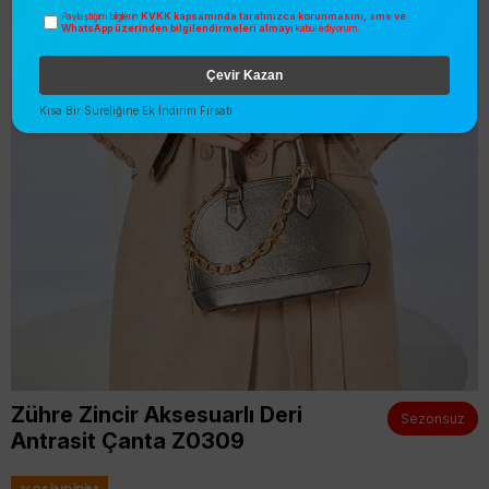
KVKK kapsamında tarafınızca korunmasını, sms ve
Paylaştığım bilgilerin
WhatsApp üzerinden bilgilendirmeleri almayı
kabul ediyorum.
Çevir Kazan
Kısa Bir Süreliğine Ek İndirim Fırsatı
Zühre Zincir Aksesuarlı Deri
Sezonsuz
Antrasit Çanta Z0309