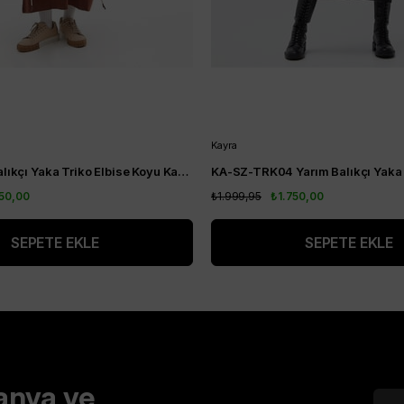
Kayra
Kayra Yarım Balıkçı Yaka Triko Elbise Koyu Kahve KA-SZ-TRK04-22
750,00
₺1.999,95
₺1.750,00
SEPETE EKLE
SEPETE EKLE
anya ve