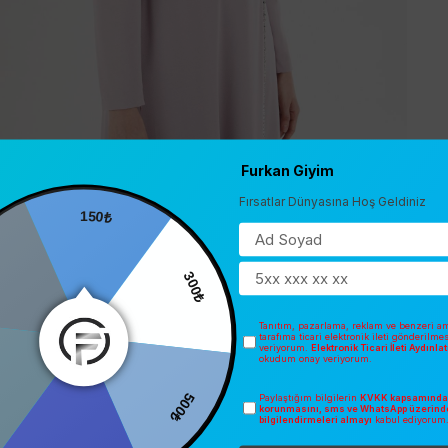
Furkan Giyim
Fırsatlar Dünyasına Hoş Geldiniz
150₺
300₺
Tanıtım, pazarlama, reklam ve benzeri am
tarafıma ticari elektronik ileti gönderilme
veriyorum.
Elektronik Ticari İleti Aydınl
okudum onay veriyorum.
500₺
Paylaştığım bilgilerin
KVKK kapsamında 
0
korunmasını, sms ve WhatsApp üzerind
bilgilendirmeleri almayı
kabul ediyorum