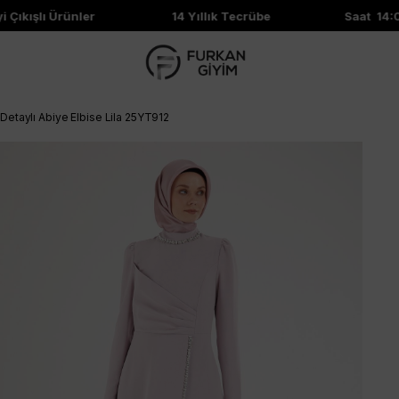
kışlı Ürünler
14 Yıllık Tecrübe
Saat 14:00'e
taylı Abiye Elbise Lila 25YT912