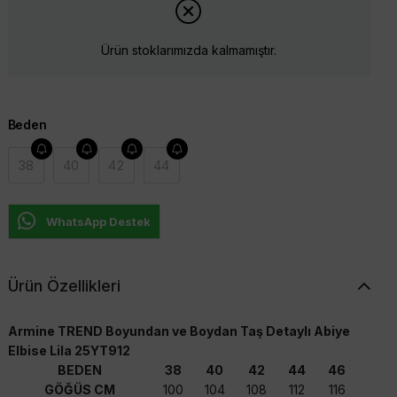
Ürün stoklarımızda kalmamıştır.
Beden
38
40
42
44
WhatsApp Destek
Ürün Özellikleri
Armine TREND Boyundan ve Boydan Taş Detaylı Abiye
Elbise Lila 25YT912
BEDEN
38
40
42
44
46
GÖĞÜS CM
100
104
108
112
116