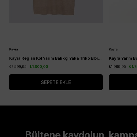
Kayra
Kayra
Kayra Reglan Kol Yarım Balıkçı Yaka Triko Elbise Bej KA-A23-TRK08
₺2.599,95
₺1.900,00
₺1.999,95
₺1.
SEPETE EKLE
Bültene kaydolun, kamp