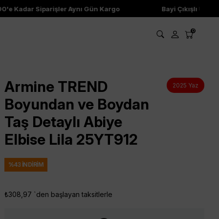
 Kadar Siparişler Aynı Gün Kargo
Bayi Çıkışlı Ürünler
0
Armine TREND
2025 Yaz
Boyundan ve Boydan
Taş Detaylı Abiye
Elbise Lila 25YT912
%
43
İNDIRIM
₺308,97
`den başlayan taksitlerle