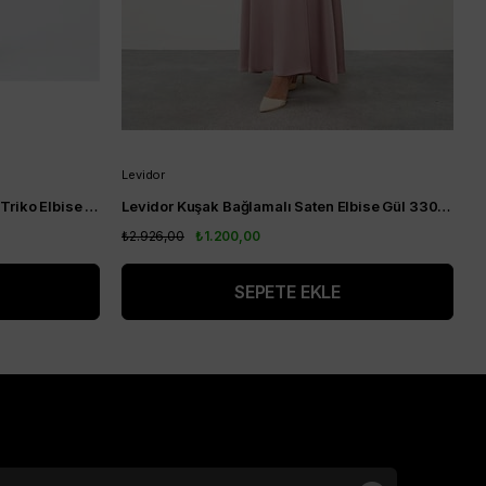
Levidor
A
KA-SZ-TRK04 Yarım Balıkçı Yaka Triko Elbise Siyah
Levidor Kuşak Bağlamalı Saten Elbise Gül 330204
A
₺2.926,00
₺1.200,00
₺
SEPETE EKLE