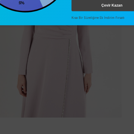
%5
Çevir Kazan
Kısa Bir Süreliğine Ek İndirim Fırsatı