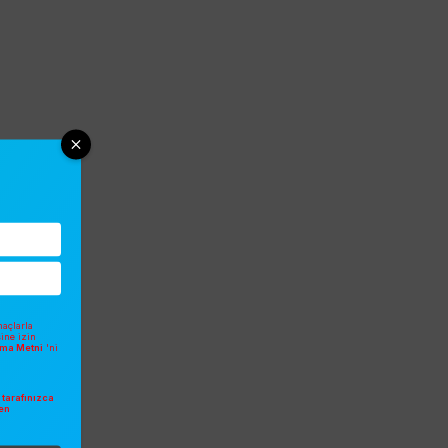
açlarla
sine izin
atma Metni
'ni
tarafınızca
en
.