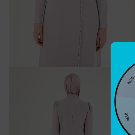
%20
%1