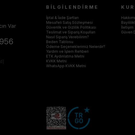
BİLGİLENDİRME
KU
İptal & İade Şartları
Hakkım
Mesafeli Satış Sözleşmesi
Bayilili
cın Var
Güvenlik ve Gizlilik Politikası
İletişim
Teslimat ve Sipariş Koşulları
Güven 
Nasıl Sipariş Verebilirim?
4956
Beden Tablosu
Ödeme Seçeneklerimiz Nelerdir?
Yardım ve İşlem Rehberi
ETK Aydınlatma Metni
ed]
KVKK Metni
WhatsApp KVKK Metni