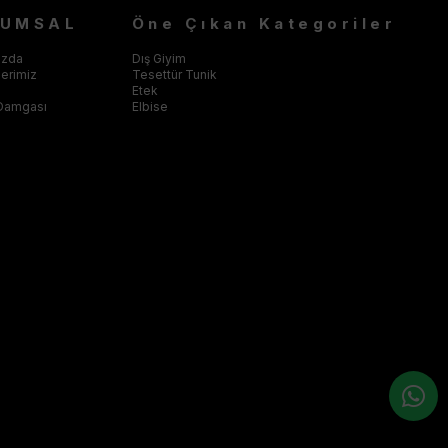
RUMSAL
Öne Çıkan Kategoriler
ızda
Dış Giyim
klerimiz
Tesettür Tunik
Etek
Damgası
Elbise