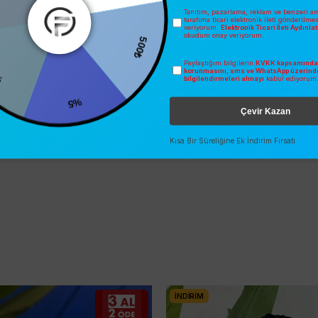
Tanıtım, pazarlama, reklam ve benzeri am
tarafıma ticari elektronik ileti gönderilme
veriyorum.
Elektronik Ticari İleti Aydınl
okudum onay veriyorum.
500₺
Paylaştığım bilgilerin
KVKK kapsamında 
korunmasını, sms ve WhatsApp üzerind
bilgilendirmeleri almayı
kabul ediyorum
%5
Çevir Kazan
Kısa Bir Süreliğine Ek İndirim Fırsatı
İNDIRIM