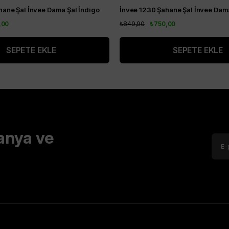
hane Şal İnvee Dama Şal İndigo
İnvee 1230 Şahane Şal İnvee Dama
,00
₺849,90
₺750,00
SEPETE EKLE
SEPETE EKLE
anya ve