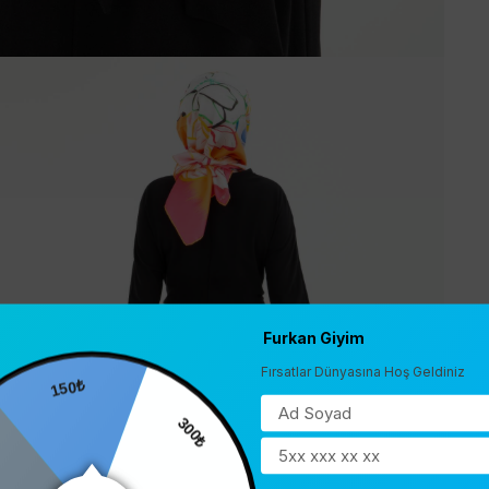
Furkan Giyim
Fırsatlar Dünyasına Hoş Geldiniz
150₺
300₺