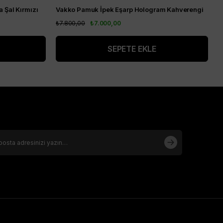
 Şal Kırmızı
Vakko Pamuk İpek Eşarp Hologram Kahverengi
V
₺7.800,00
₺7.000,00
₺
SEPETE EKLE