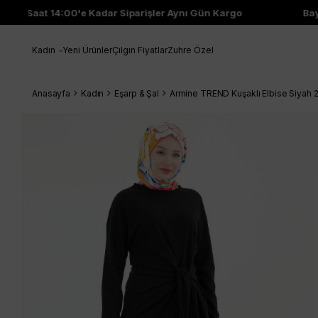
Saat 14:00'e Kadar Siparişler Aynı Gün Kargo
Bayi Çı
Kadın
Yeni Ürünler
Çılgın Fiyatlar
Zuhre Özel
Anasayfa
Kadın
Eşarp & Şal
Armine TREND Kuşaklı Elbise Siya