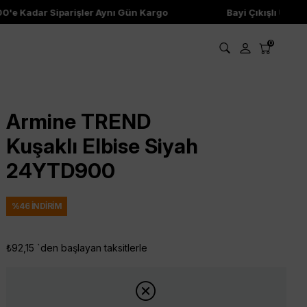
 Kadar Siparişler Aynı Gün Kargo
Bayi Çıkışlı Ürünler
0
Armine TREND
Kuşaklı Elbise Siyah
24YTD900
%
46
İNDIRIM
₺92,15
`den başlayan taksitlerle