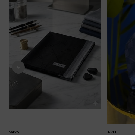
Vakko
İNVEE