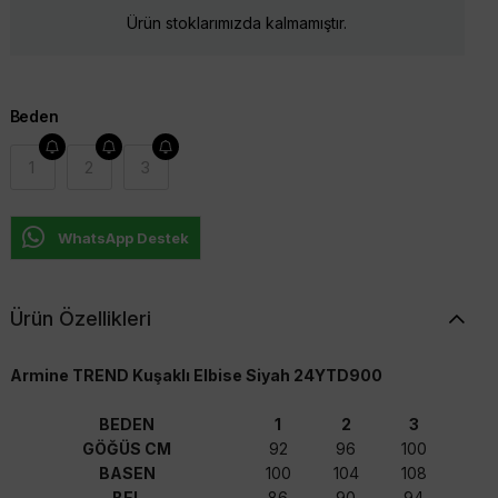
Ürün stoklarımızda kalmamıştır.
Beden
1
2
3
WhatsApp Destek
Ürün Özellikleri
Armine TREND Kuşaklı Elbise Siyah 24YTD900
BEDEN
1
2
3
GÖĞÜS CM
92
96
100
BASEN
100
104
108
BEL
86
90
94