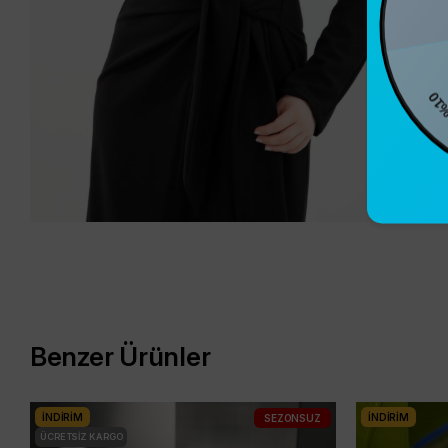
%10
Benzer Ürünler
İNDIRIM
İNDIRIM
SEZONSUZ
ÜCRETSIZ KARGO