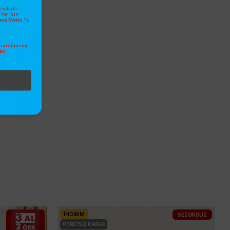
açlarla
sine izin
atma Metni
'ni
tarafınızca
en
.
İNDIRIM
SEZONSUZ
ÜCRETSIZ KARGO