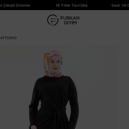
kışlı Ürünler
14 Yıllık Tecrübe
Saat 14:00'e
h 24YTD900