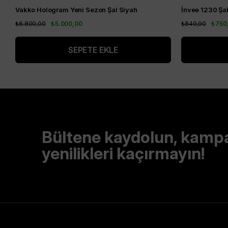
Vakko Hologram Yeni Sezon Şal Siyah
İnvee 1230 Şa
₺6.800,00
₺5.000,00
₺849,90
₺750
SEPETE EKLE
Bültene kaydolun, kamp
yenilikleri kaçırmayın!