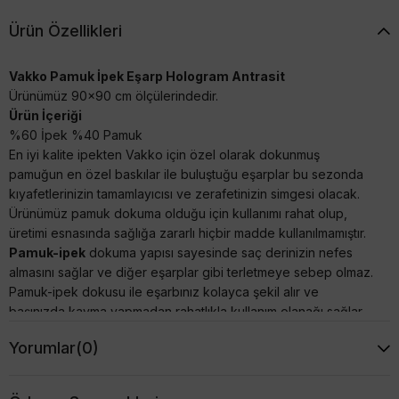
Ürün Özellikleri
Vakko Pamuk İpek Eşarp Hologram Antrasit
Ürünümüz 90x90 cm ölçülerindedir.
Ürün İçeriği
%60 İpek %40 Pamuk
En iyi kalite ipekten Vakko için özel olarak dokunmuş
pamuğun en özel baskılar ile buluştuğu eşarplar bu sezonda
kıyafetlerinizin tamamlayıcısı ve zerafetinizin simgesi olacak.
Ürünümüz pamuk dokuma olduğu için kullanımı rahat olup,
üretimi esnasında sağlığa zararlı hiçbir madde kullanılmamıştır.
Pamuk-ipek
dokuma yapısı sayesinde saç derinizin nefes
almasını sağlar ve diğer eşarplar gibi terletmeye sebep olmaz.
Pamuk-ipek dokusu ile eşarbınız kolayca şekil alır ve
başınızda kayma yapmadan rahatlıkla kullanım olanağı sağlar.
Üstün kalite işçilik ile üretimi sayesinde çok şık bir görünüme
Yorumlar
(0)
sahip olmakla birlikte, dijital olarak renklendirildiği için çok canlı
ve doğal bir görünüme sahiptir.
Pamuk-ipek kumaş olan eşarp kaliteli dokusu ve uzun kullanım