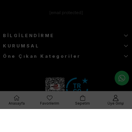
[email protected]
BİLGİLENDİRME
KURUMSAL
Öne Çıkan Kategoriler
Anasayfa
Favorilerim
Sepetim
Üye Girişi
© 2023 furkangiyim.com Her Hakkı Saklıdır.
Q Plus Media-Dijital Pazarlama Ajansı