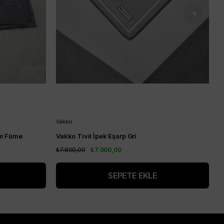
Vakko
V
am Füme
Vakko Tivil İpek Eşarp Gri
V
₺7.800,00
₺7.000,00
₺
SEPETE EKLE