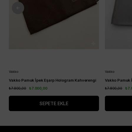
Vakko
Vakko
Vakko Pamuk İpek Eşarp Hologram Kahverengi
Vakko Pamuk İ
₺7.800,00
₺7.000,00
₺7.800,00
₺7.
SEPETE EKLE