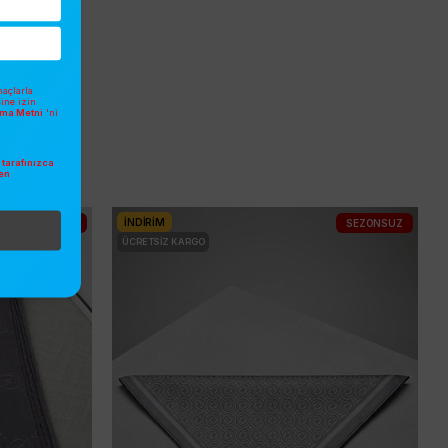
açlarla
sine izin
atma Metni
'ni
tarafınızca
en
.
İNDIRIM
SEZONSUZ
SEZONSUZ
ÜCRETSIZ KARGO