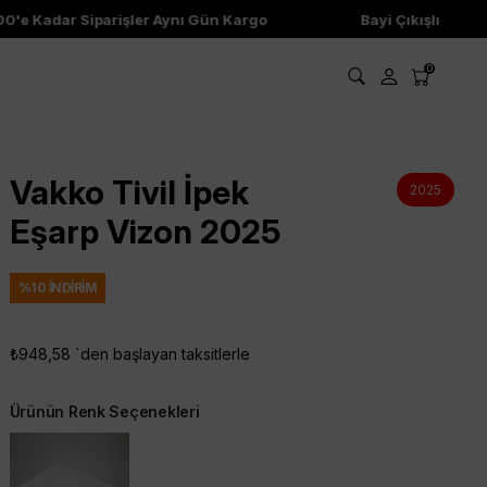
'e Kadar Siparişler Aynı Gün Kargo
Bayi Çıkışlı Ürünler
0
Vakko Tivil İpek
2025
Eşarp Vizon 2025
%
10
İNDIRIM
₺948,58
`den başlayan taksitlerle
Ürünün Renk Seçenekleri