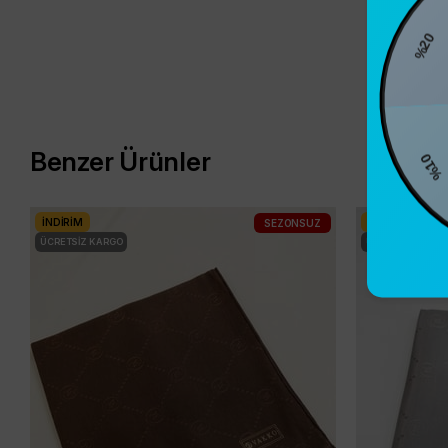
%2
%10
Benzer Ürünler
İNDIRIM
İNDIRIM
SEZONSUZ
ÜCRETSIZ KARGO
ÜCRETSIZ KARG