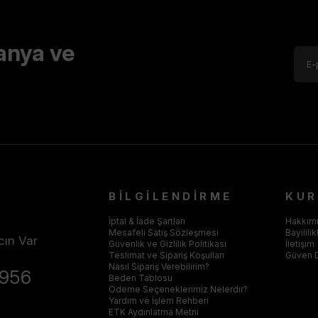
anya ve
BİLGİLENDİRME
KU
İptal & İade Şartları
Hakkım
Mesafeli Satış Sözleşmesi
Bayilili
cın Var
Güvenlik ve Gizlilik Politikası
İletişim
Teslimat ve Sipariş Koşulları
Güven 
Nasıl Sipariş Verebilirim?
4956
Beden Tablosu
Ödeme Seçeneklerimiz Nelerdir?
Yardım ve İşlem Rehberi
ETK Aydınlatma Metni