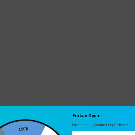
Furkan Giyim
Fırsatlar Dünyasına Hoş Geldiniz
150₺