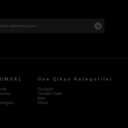
RUMSAL
Öne Çıkan Kategoriler
ızda
Dış Giyim
klerimiz
Tesettür Tunik
Etek
Damgası
Elbise