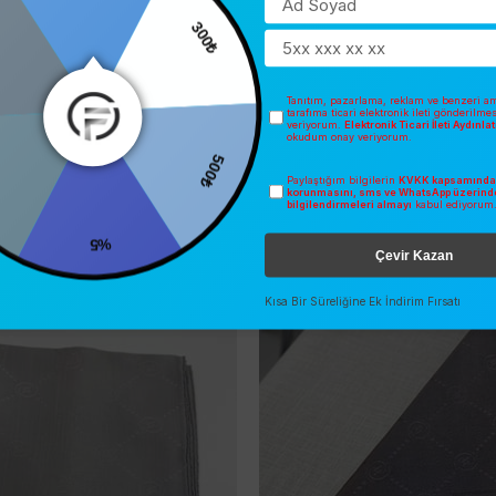
0
300₺
Tanıtım, pazarlama, reklam ve benzeri am
tarafıma ticari elektronik ileti gönderilme
veriyorum.
Elektronik Ticari İleti Aydınl
okudum onay veriyorum.
500₺
Paylaştığım bilgilerin
KVKK kapsamında 
korunmasını, sms ve WhatsApp üzerind
bilgilendirmeleri almayı
kabul ediyorum
%5
İNDIRIM
SEZONSUZ
Çevir Kazan
O
ÜCRETSIZ KARGO
Kısa Bir Süreliğine Ek İndirim Fırsatı