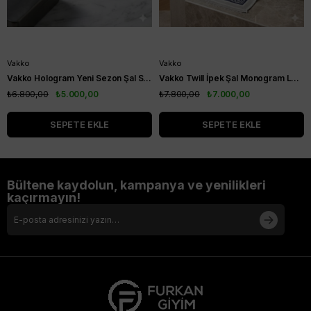
Vakko
Vakko
Vakko Hologram Yeni Sezon Şal Siyah
Vakko Twill İpek Şal Monogram Lacivert Ekru
₺6.800,00
₺5.000,00
₺7.800,00
₺7.000,00
SEPETE EKLE
SEPETE EKLE
Bültene kaydolun, kampanya ve yenilikleri
kaçırmayın!