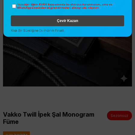
KVKK kapsamında tarafınızca korunmasını, sms ve
Paylaştığım bilgilerin
WhatsApp üzerinden bilgilendirmeleri almayı
kabul ediyorum.
Çevir Kazan
Kısa Bir Süreliğine Ek İndirim Fırsatı
Vakko Twill İpek Şal Monogram
Sezonsuz
Füme