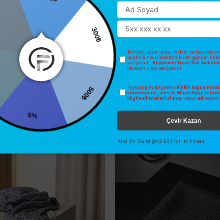
300₺
Tanıtım, pazarlama, reklam ve benzeri am
tarafıma ticari elektronik ileti gönderilme
veriyorum.
Elektronik Ticari İleti Aydınl
okudum onay veriyorum.
500₺
Paylaştığım bilgilerin
KVKK kapsamında 
0
korunmasını, sms ve WhatsApp üzerind
bilgilendirmeleri almayı
kabul ediyorum
%5
Çevir Kazan
İNDIRIM
SEZONSUZ
O
ÜCRETSIZ KARGO
Kısa Bir Süreliğine Ek İndirim Fırsatı