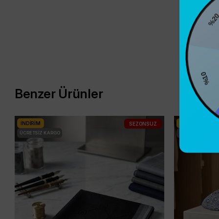
%20
%1
Benzer Ürünler
İNDIRIM
İNDIRIM
SEZONSUZ
ÜCRETSIZ KARGO
ÜCRETSIZ KARG