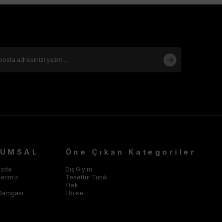
RUMSAL
Öne Çıkan Kategoriler
ızda
Dış Giyim
klerimiz
Tesettür Tunik
Etek
Damgası
Elbise