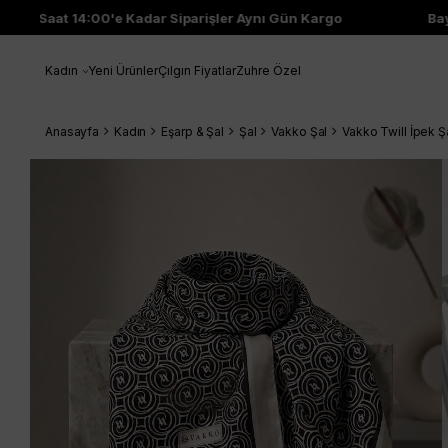
Saat 14:00'e Kadar Siparişler Aynı Gün Kargo
Bayi 
Kadın
Yeni Ürünler
Çılgın Fiyatlar
Zuhre Özel
Anasayfa
Kadın
Eşarp & Şal
Şal
Vakko Şal
Vakko Twill İpek 