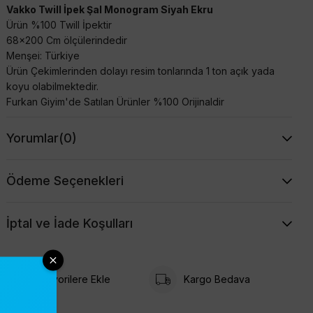
Vakko Twill İpek Şal Monogram Siyah Ekru
Ürün %100 Twill İpektir
68x200 Cm ölçülerindedir
Menşei: Türkiye
Ürün Çekimlerinden dolayı resim tonlarında 1 ton açık yada
koyu olabilmektedir.
Furkan Giyim'de Satılan Ürünler %100 Orijinaldir
Yorumlar
(0)
Ödeme Seçenekleri
İptal ve İade Koşulları
Favorilere Ekle
Kargo Bedava