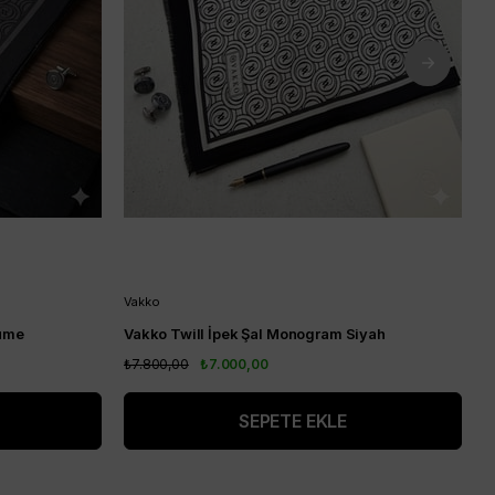
Vakko
V
Füme
Vakko Twill İpek Şal Monogram Siyah
V
₺7.800,00
₺7.000,00
₺
SEPETE EKLE