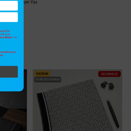
Yorum Yaz
açlarla
sine izin
atma Metni
'ni
tarafınızca
en
.
İNDIRIM
SEZONSUZ
SEZONSUZ
ÜCRETSIZ KARGO