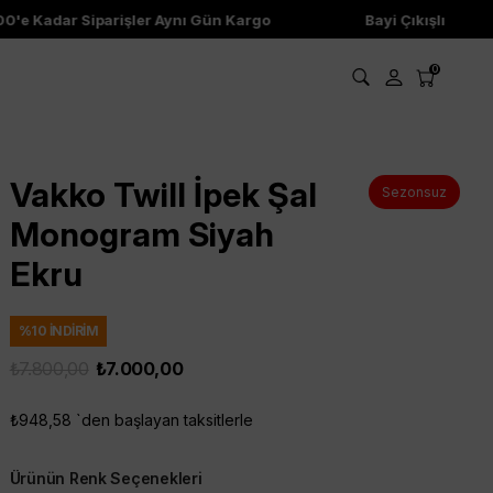
'e Kadar Siparişler Aynı Gün Kargo
Bayi Çıkışlı Ürünler
0
Vakko Twill İpek Şal
Sezonsuz
Monogram Siyah
Ekru
%
10
İNDIRIM
₺7.800,00
₺7.000,00
₺948,58
`den başlayan taksitlerle
Ürünün Renk Seçenekleri