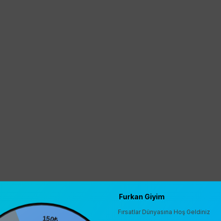
Furkan Giyim
Fırsatlar Dünyasına Hoş Geldiniz
150₺