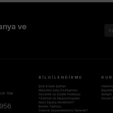
anya ve
BİLGİLENDİRME
KU
İptal & İade Şartları
Hakkım
Mesafeli Satış Sözleşmesi
Bayilili
cın Var
Güvenlik ve Gizlilik Politikası
İletişim
Teslimat ve Sipariş Koşulları
Güven 
Nasıl Sipariş Verebilirim?
4956
Beden Tablosu
Ödeme Seçeneklerimiz Nelerdir?