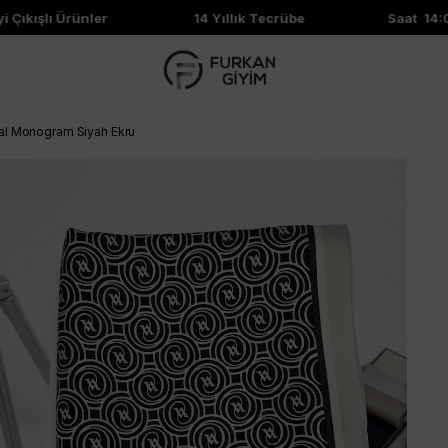
Çıkışlı Ürünler
14 Yıllık Tecrübe
Saat 14:00
Şal Monogram Siyah Ekru