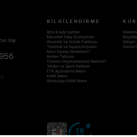
BİLGİLENDİRME
KU
İptal & İade Şartları
Hakkım
Mesafeli Satış Sözleşmesi
Bayilili
cın Var
Güvenlik ve Gizlilik Politikası
İletişim
Teslimat ve Sipariş Koşulları
Güven 
Nasıl Sipariş Verebilirim?
4956
Beden Tablosu
Ödeme Seçeneklerimiz Nelerdir?
Yardım ve İşlem Rehberi
ETK Aydınlatma Metni
ed]
KVKK Metni
WhatsApp KVKK Metni