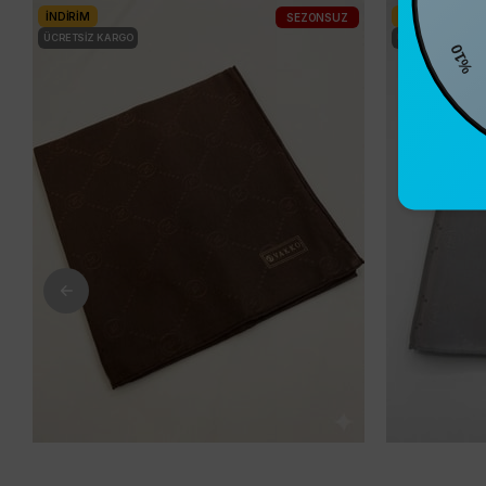
İNDIRIM
İNDIRIM
SEZONSUZ
ÜCRETSIZ KARGO
ÜCRETSIZ KARG
%10