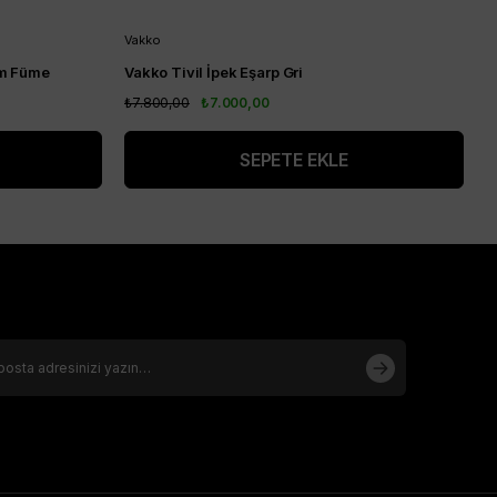
Vakko
V
am Füme
Vakko Tivil İpek Eşarp Gri
V
₺7.800,00
₺7.000,00
₺
SEPETE EKLE