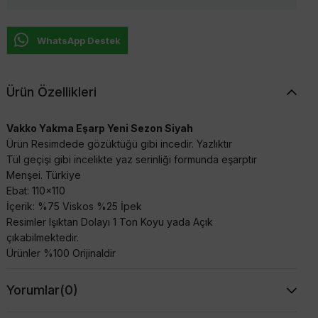
WhatsApp Destek
Ürün Özellikleri
Vakko Yakma Eşarp Yeni Sezon Siyah
Ürün Resimdede gözüktüğü gibi incedir. Yazlıktır
Tül geçişi gibi incelikte yaz serinliği formunda eşarptır
Menşei. Türkiye
Ebat: 110x110
İçerik: %75 Viskos %25 İpek
Resimler Işıktan Dolayı 1 Ton Koyu yada Açık
çıkabilmektedir.
Ürünler %100 Orijinaldir
Yorumlar
(0)