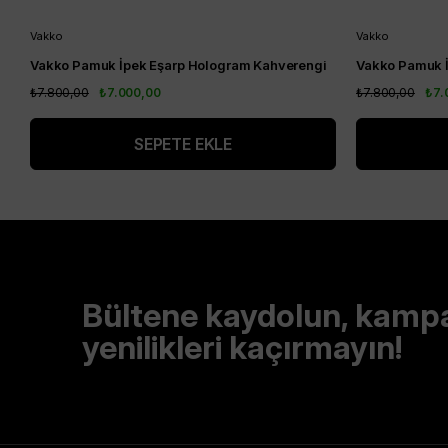
Vakko
Vakko
Vakko Pamuk İpek Eşarp Hologram Kahverengi
Vakko Pamuk İ
₺7.800,00
₺7.000,00
₺7.800,00
₺7.
SEPETE EKLE
Bültene kaydolun, kamp
yenilikleri kaçırmayın!