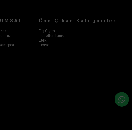
RUMSAL
Öne Çıkan Kategoriler
ızda
Dış Giyim
klerimiz
Tesettür Tunik
Etek
Damgası
Elbise