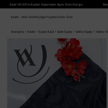
Saat 14:00'e Kadar Siparişler Aynı Gün Kargo
Bayi 
Kadın
Yeni Ürünler
Çılgın Fiyatlar
Zuhre Özel
Anasayfa
Kadın
Eşarp & Şal
İpek Eşarp
Vakko Eşarp
Vakko Y