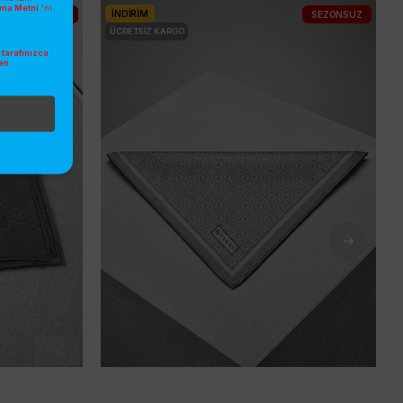
atma Metni
'ni
İNDIRIM
SEZONSUZ
SEZONSUZ
ÜCRETSIZ KARGO
tarafınızca
en
.