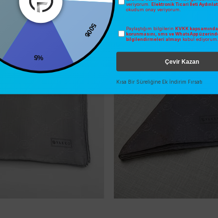
veriyorum.
Elektronik Ticari İleti Aydınl
İNDIRIM
SEZONSUZ
okudum onay veriyorum.
O
ÜCRETSIZ KARGO
500₺
Paylaştığım bilgilerin
KVKK kapsamında 
korunmasını, sms ve WhatsApp üzerind
bilgilendirmeleri almayı
kabul ediyorum
%5
Çevir Kazan
Kısa Bir Süreliğine Ek İndirim Fırsatı