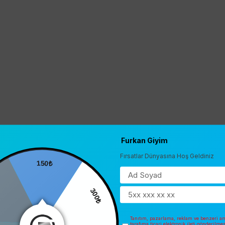
Furkan Giyim
Fırsatlar Dünyasına Hoş Geldiniz
150₺
300₺
Tanıtım, pazarlama, reklam ve benzeri am
tarafıma ticari elektronik ileti gönderilme