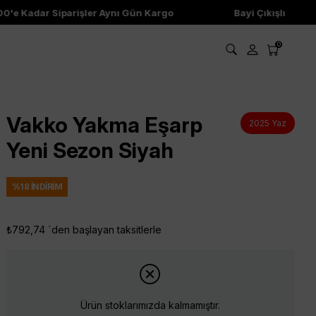
'e Kadar Siparişler Aynı Gün Kargo
Bayi Çıkışlı Ürünler
0
Vakko Yakma Eşarp
2025 Yaz
Yeni Sezon Siyah
%
18
İNDIRIM
₺792,74
`den başlayan taksitlerle
Ürün stoklarımızda kalmamıştır.