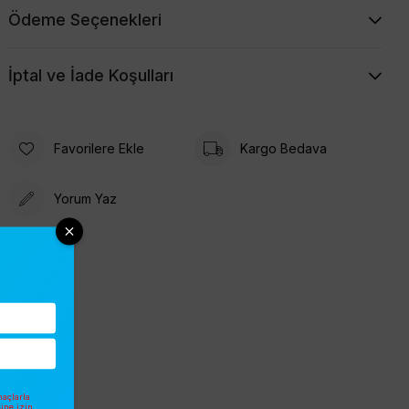
Ödeme Seçenekleri
İptal ve İade Koşulları
Favorilere Ekle
Kargo Bedava
Yorum Yaz
açlarla
sine izin