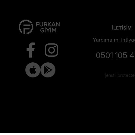
İLETİŞİM
Yardıma mı İhtiya
0501 105 
[email protect