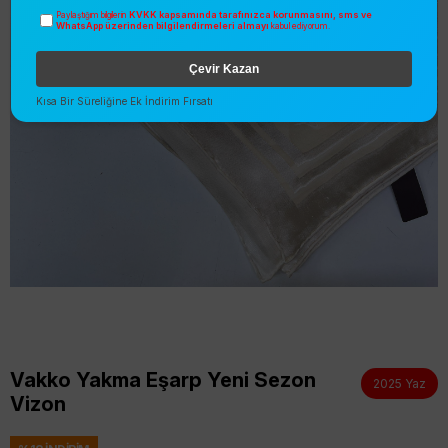
KVKK kapsamında tarafınızca korunmasını, sms ve
Paylaştığım bilgilerin
WhatsApp üzerinden bilgilendirmeleri almayı
kabul ediyorum.
Çevir Kazan
Kısa Bir Süreliğine Ek İndirim Fırsatı
Vakko Yakma Eşarp Yeni Sezon
2025 Yaz
Vizon