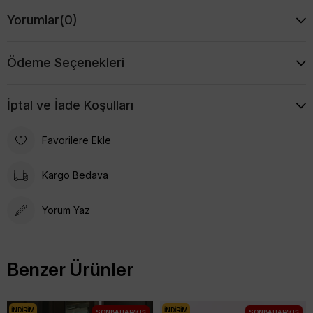
%80 Polyester, %20 Rayon
Yorumlar
(0)
Modelin Ölçüleri:
Boy: 176 cm, Göğüs: 82 cm, Bel: 61 cm, Basen: 90 cm
Ödeme Seçenekleri
İptal ve İade Koşulları
Favorilere Ekle
Kargo Bedava
Yorum Yaz
Benzer Ürünler
İNDIRIM
İNDIRIM
SONBAHAR/KIŞ
SONBAHAR/KIŞ