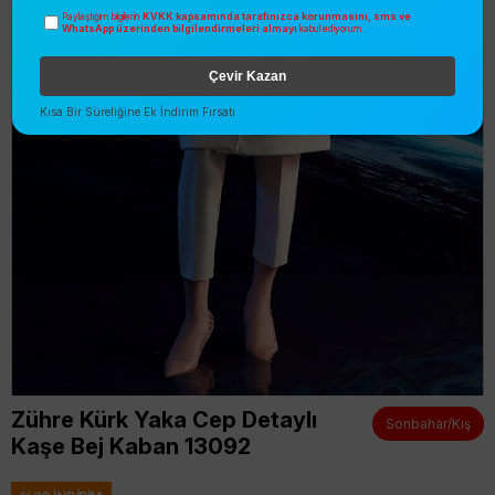
KVKK kapsamında tarafınızca korunmasını, sms ve
Paylaştığım bilgilerin
WhatsApp üzerinden bilgilendirmeleri almayı
kabul ediyorum.
Çevir Kazan
Kısa Bir Süreliğine Ek İndirim Fırsatı
Zühre Kürk Yaka Cep Detaylı
Sonbahar/Kış
Kaşe Bej Kaban 13092