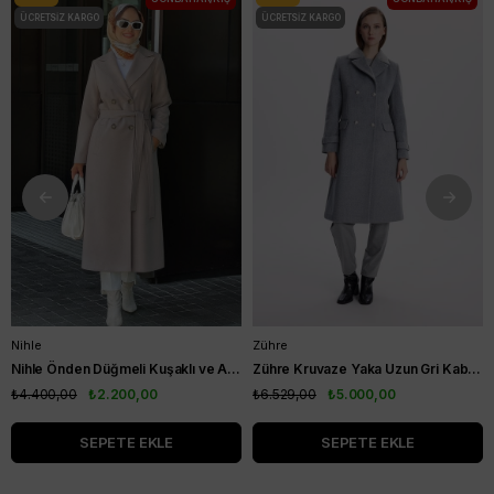
ÜCRETSIZ KARGO
ÜCRETSIZ KARGO
Nihle
Zühre
Nihle Önden Düğmeli Kuşaklı ve Astarlı Bayan Kaşe Kaban Açık Kahve
Zühre Kruvaze Yaka Uzun Gri Kaban 13570
₺4.400,00
₺2.200,00
₺6.529,00
₺5.000,00
SEPETE EKLE
SEPETE EKLE