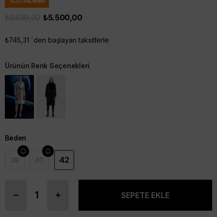
%
20
İNDIRIM
₺6.839,00
₺5.500,00
₺745,31
`den başlayan taksitlerle
Ürünün Renk Seçenekleri
Beden
42
38
40