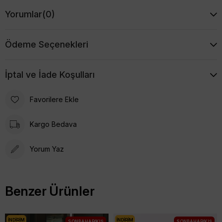
%80 Polyester, %20 Rayon
Yorumlar
(0)
Modelin Ölçüleri:
Boy: 176 cm, Göğüs: 82 cm, Bel: 61 cm, Basen: 90 cm
Ödeme Seçenekleri
İptal ve İade Koşulları
Favorilere Ekle
Kargo Bedava
Yorum Yaz
Benzer Ürünler
İNDIRIM
İNDIRIM
SONBAHAR/KIŞ
SONBAHAR/KIŞ