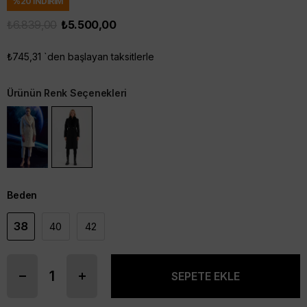
%
20
İNDIRIM
₺6.839,00
₺5.500,00
₺745,31
`den başlayan taksitlerle
Ürünün Renk Seçenekleri
Beden
38
40
42