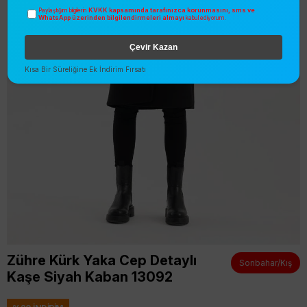
KVKK kapsamında tarafınızca korunmasını, sms ve
Paylaştığım bilgilerin
WhatsApp üzerinden bilgilendirmeleri almayı
kabul ediyorum.
Çevir Kazan
Kısa Bir Süreliğine Ek İndirim Fırsatı
Zühre Kürk Yaka Cep Detaylı
Sonbahar/Kış
Kaşe Siyah Kaban 13092