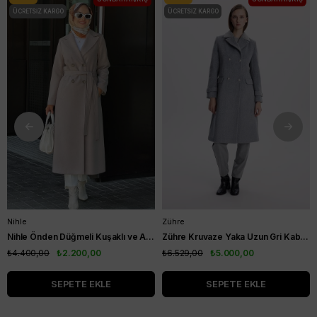
ÜCRETSIZ KARGO
ÜCRETSIZ KARGO
Nihle
Zühre
Nihle Önden Düğmeli Kuşaklı ve Astarlı Bayan Kaşe Kaban Açık Kahve
Zühre Kruvaze Yaka Uzun Gri Kaban 13570
₺4.400,00
₺2.200,00
₺6.529,00
₺5.000,00
SEPETE EKLE
SEPETE EKLE