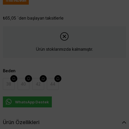
%
68
İNDIRIM
₺65,05
`den başlayan taksitlerle
Ürün stoklarımızda kalmamıştır.
Beden
38
40
42
44
WhatsApp Destek
Ürün Özellikleri