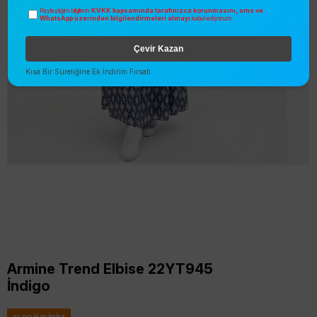
KVKK kapsamında tarafınızca korunmasını, sms ve
Paylaştığım bilgilerin
WhatsApp üzerinden bilgilendirmeleri almayı
kabul ediyorum.
Çevir Kazan
Kısa Bir Süreliğine Ek İndirim Fırsatı
Armine Trend Elbise 22YT945
İndigo