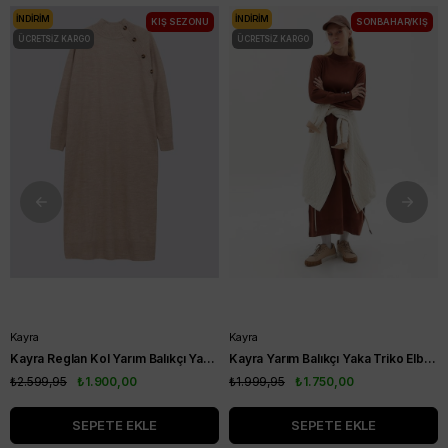
İNDIRIM
İNDIRIM
KIŞ SEZONU
SONBAHAR/KIŞ
ÜCRETSIZ KARGO
ÜCRETSIZ KARGO
Kayra
Kayra
Kayra Reglan Kol Yarım Balıkçı Yaka Triko Elbise Bej KA-A23-TRK08
Kayra Yarım Balıkçı Yaka Triko Elbise Koyu Kahve KA-SZ-TRK04-22
₺2.599,95
₺1.900,00
₺1.999,95
₺1.750,00
SEPETE EKLE
SEPETE EKLE