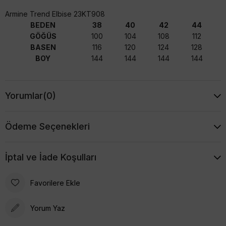
Armine Trend Elbise 23KT908
BEDEN
38
40
42
44
GÖĞÜS
100
104
108
112
BASEN
116
120
124
128
BOY
144
144
144
144
Yorumlar
(0)
Ödeme Seçenekleri
İptal ve İade Koşulları
Favorilere Ekle
Yorum Yaz