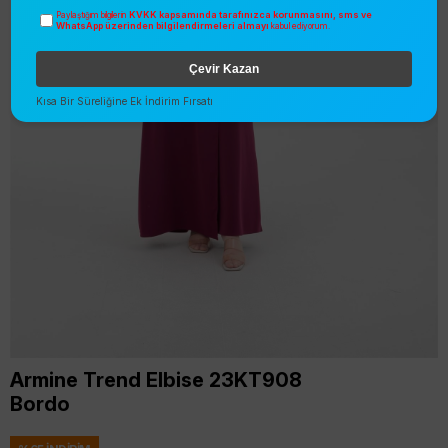
KVKK kapsamında tarafınızca korunmasını, sms ve
Paylaştığım bilgilerin
WhatsApp üzerinden bilgilendirmeleri almayı
kabul ediyorum.
Çevir Kazan
Kısa Bir Süreliğine Ek İndirim Fırsatı
Armine Trend Elbise 23KT908
Bordo