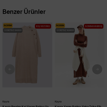
Benzer Ürünler
İNDIRIM
İNDIRIM
KIŞ SEZONU
SONBAHAR/KIŞ
ÜCRETSIZ KARGO
ÜCRETSIZ KARGO
Kayra
Kayra
Kayra Reglan Kol Yarım Balıkçı Yaka Triko Elbise Bej KA-A23-TRK08
Kayra Yarım Balıkçı Yaka Triko Elbise Koyu Kahve KA-SZ-TRK04-22