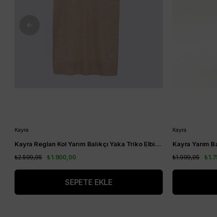
Kayra
Kayra
Kayra Reglan Kol Yarım Balıkçı Yaka Triko Elbise Bej KA-A23-TRK08
₺2.599,95
₺1.900,00
₺1.999,95
₺1.
SEPETE EKLE