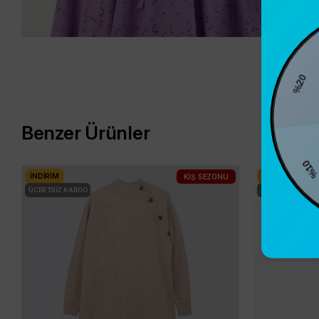
%20
Benzer Ürünler
%10
İNDIRIM
İNDIRIM
KIŞ SEZONU
ÜCRETSIZ KARGO
ÜCRETSIZ KARG