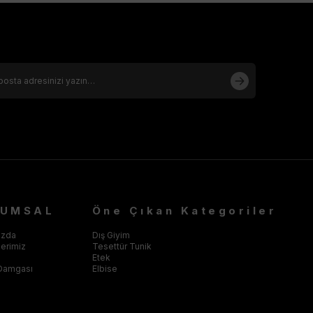
RUMSAL
Öne Çıkan Kategoriler
ızda
Dış Giyim
klerimiz
Tesettür Tunik
Etek
Damgası
Elbise