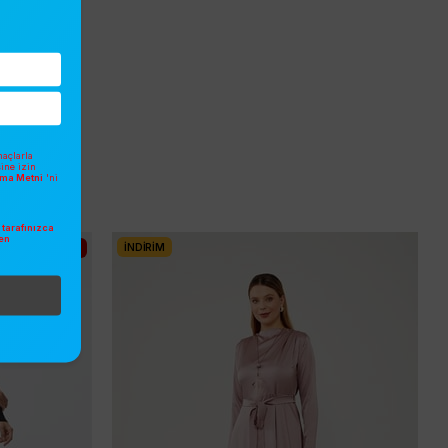
açlarla
sine izin
atma Metni
'ni
tarafınızca
en
İNDIRIM
SONBAHAR/KIŞ
.