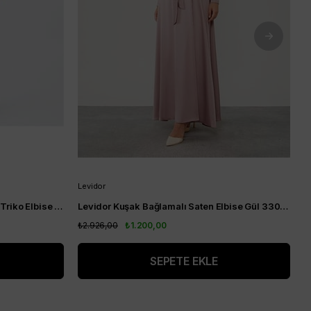
Levidor
A
KA-SZ-TRK04 Yarım Balıkçı Yaka Triko Elbise Siyah
Levidor Kuşak Bağlamalı Saten Elbise Gül 330204
A
₺2.926,00
₺1.200,00
₺
SEPETE EKLE