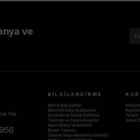
anya ve
BİLGİLENDİRME
KU
İptal & İade Şartları
Hakkım
Mesafeli Satış Sözleşmesi
Bayilili
cın Var
Güvenlik ve Gizlilik Politikası
İletişim
Teslimat ve Sipariş Koşulları
Güven 
Nasıl Sipariş Verebilirim?
4956
Beden Tablosu
Ödeme Seçeneklerimiz Nelerdir?