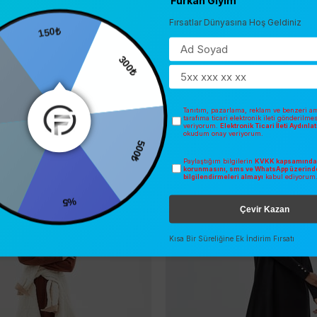
Fırsatlar Dünyasına Hoş Geldiniz
150₺
300₺
Tanıtım, pazarlama, reklam ve benzeri am
tarafıma ticari elektronik ileti gönderilme
veriyorum.
Elektronik Ticari İleti Aydınl
okudum onay veriyorum.
500₺
Paylaştığım bilgilerin
KVKK kapsamında 
korunmasını, sms ve WhatsApp üzerind
İNDIRIM
SONBAHAR/KIŞ
bilgilendirmeleri almayı
kabul ediyorum
O
ÜCRETSIZ KARGO
%5
Çevir Kazan
Kısa Bir Süreliğine Ek İndirim Fırsatı