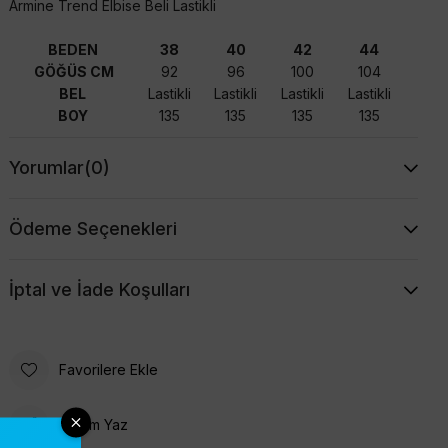
Armine Trend Elbise Beli Lastikli
BEDEN
38
40
42
44
GÖĞÜS CM
92
96
100
104
BEL
Lastikli
Lastikli
Lastikli
Lastikli
BOY
135
135
135
135
Yorumlar
(0)
Ödeme Seçenekleri
İptal ve İade Koşulları
Favorilere Ekle
Yorum Yaz