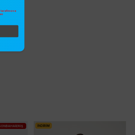
tarafınızca
en
.
İNDIRIM
SONBAHAR/KIŞ