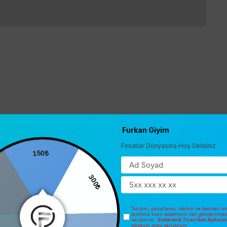
Furkan Giyim
Fırsatlar Dünyasına Hoş Geldiniz
150₺
300₺
Tanıtım, pazarlama, reklam ve benzeri am
tarafıma ticari elektronik ileti gönderilme
veriyorum.
Elektronik Ticari İleti Aydınl
okudum onay veriyorum.