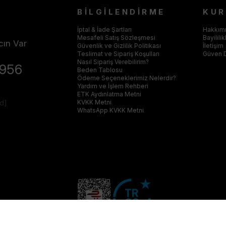
BİLGİLENDİRME
KU
İptal & İade Şartları
Hakkım
Mesafeli Satış Sözleşmesi
Bayilili
cın Var
Güvenlik ve Gizlilik Politikası
İletişim
Teslimat ve Sipariş Koşulları
Güven 
Nasıl Sipariş Verebilirim?
4956
Beden Tablosu
Ödeme Seçeneklerimiz Nelerdir?
Yardım ve İşlem Rehberi
ETK Aydınlatma Metni
ed]
KVKK Metni
WhatsApp KVKK Metni