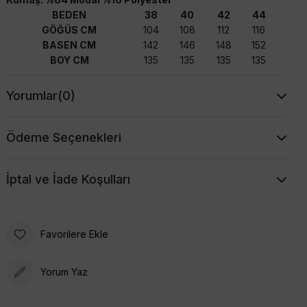
BEDEN
38
40
42
44
GÖĞÜS CM
104
108
112
116
BASEN CM
142
146
148
152
BOY CM
135
135
135
135
Yorumlar
(0)
Ödeme Seçenekleri
İptal ve İade Koşulları
Favorilere Ekle
Yorum Yaz