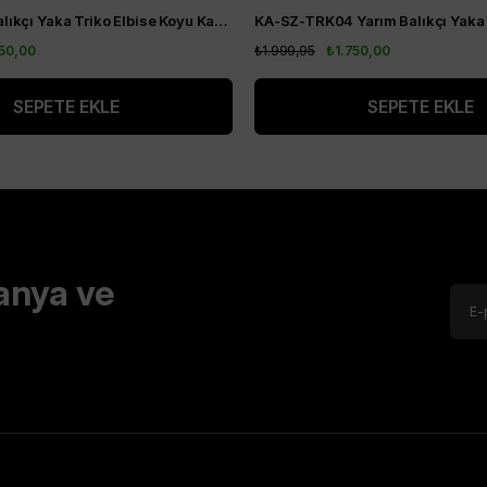
Kayra Yarım Balıkçı Yaka Triko Elbise Koyu Kahve KA-SZ-TRK04-22
750,00
₺1.999,95
₺1.750,00
SEPETE EKLE
SEPETE EKLE
anya ve