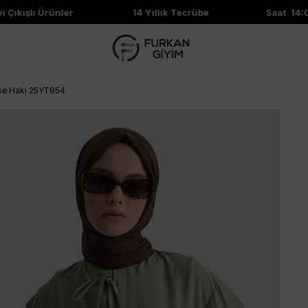
ıkışlı Ürünler
14 Yıllık Tecrübe
Saat 14:00'
ise Haki 25YT954