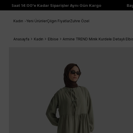
Saat 14:00'e Kadar Siparişler Aynı Gün Kargo
Bayi Ç
Kadın
Yeni Ürünler
Çılgın Fiyatlar
Zuhre Özel
Anasayfa
Kadın
Elbise
Armine TREND Minik Kurdele Detaylı Elb