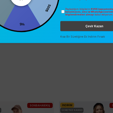
500₺
Paylaştığım bilgilerin
KVKK kapsamında 
korunmasını, sms ve WhatsApp üzerind
bilgilendirmeleri almayı
kabul ediyorum
%5
Çevir Kazan
Kısa Bir Süreliğine Ek İndirim Fırsatı
İNDIRIM
SONBAHAR/KIŞ
O
ÜCRETSIZ KARGO