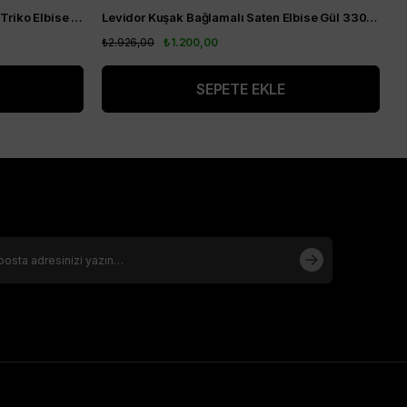
KA-SZ-TRK04 Yarım Balıkçı Yaka Triko Elbise Siyah
Levidor Kuşak Bağlamalı Saten Elbise Gül 330204
A
₺2.926,00
₺1.200,00
₺
SEPETE EKLE