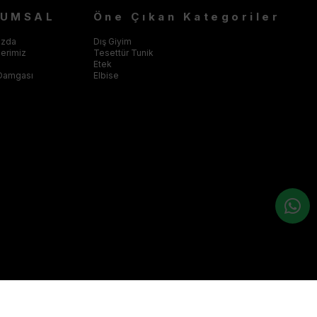
RUMSAL
Öne Çıkan Kategoriler
ızda
Dış Giyim
klerimiz
Tesettür Tunik
Etek
Damgası
Elbise