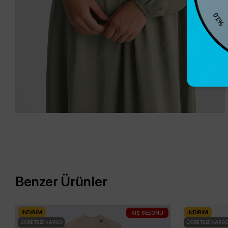
%10
Benzer Ürünler
İNDIRIM
İNDIRIM
KIŞ SEZONU
ÜCRETSIZ KARGO
ÜCRETSIZ KARG