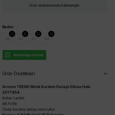
Ürün stoklarımızda kalmamıştır.
Beden
38
40
42
44
WhatsApp Destek
Ürün Özellikleri
Armine TREND Minik Kurdele Detaylı Elbise Haki
25YT954
Kolları Lastikli
Altı Fırfıtlı
Önde kurdela detayı mevcuttur
Kumaş: %84 Modal %16 Polyester