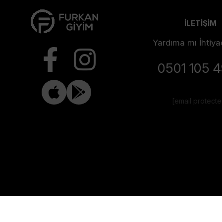
İLETİŞİM
Yardıma mı İhtiya
0501 105 
[email protect