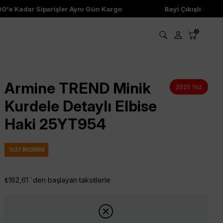
e Kadar Siparişler Aynı Gün Kargo
Bayi Çıkışlı Ürünler
0
Armine TREND Minik
2025 Yaz
Kurdele Detaylı Elbise
Haki 25YT954
%
37
İNDIRIM
₺162,61
`den başlayan taksitlerle