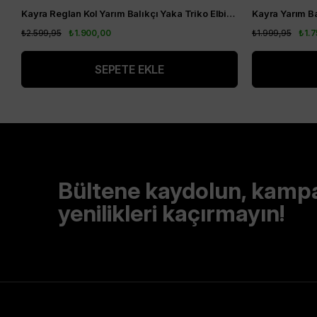
Kayra Reglan Kol Yarım Balıkçı Yaka Triko Elbise Bej KA-A23-TRK08
₺2.599,95
₺1.900,00
₺1.999,95
₺1.
SEPETE EKLE
Bültene kaydolun, kamp
yenilikleri kaçırmayın!