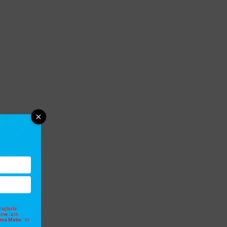
açlarla
sine izin
atma Metni
'ni